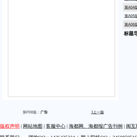
第A0
第A0
第A06
标题
第A0
第A0
第A0
第A10
第A11
第A1
第A1
第A14
第A1
第A1
第P08版：
广告
3
上一版
第A1
版权声明
|
网站地图
|
客服中心
|
海都网、海都报广告刊例
|
闽互
第A1
第A1