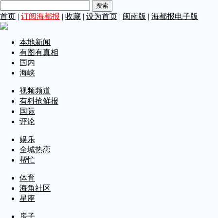
首页
|
订阅海都报
|
收藏
|
设为首页
|
闽南版
|
海都报电子版
本地新闻
有图有真相
国内
海峡
视频频道
有料抢鲜报
国际
评论
娱乐
全城热恋
帮忙
体育
海角社区
星座
房子