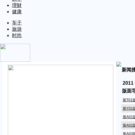
理财
健康
车子
旅游
时尚
新闻
2011
版面
第T01
第Y01
第A01
第A0
第A0