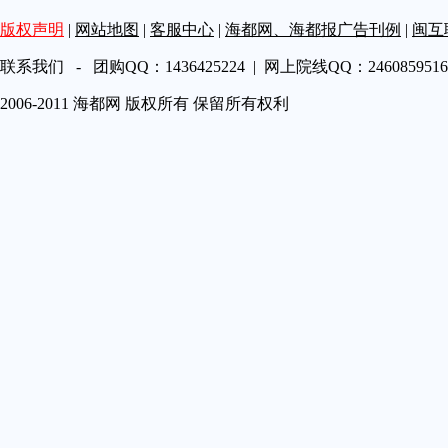
第A18
版权声明
|
网站地图
|
客服中心
|
海都网、海都报广告刊例
|
闽互
第A19
第A20
联系我们 - 团购QQ：1436425224 | 网上院线QQ：2460859516 
第A22
2006-2011 海都网 版权所有 保留所有权利
第A23
第A24
第A25
第A26
第A27
第A28
第A29
第A30
第A31
第A32
第A33
第A34