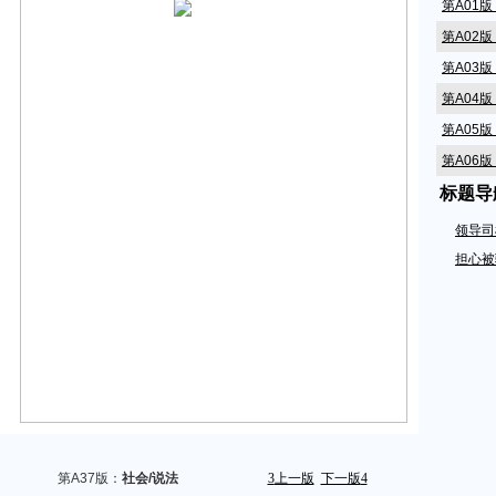
第A01
第A02
第A03
第A04
第A05
第A06
标题导
第A07
第A08
领导司
第A09
担心被
第A10
第A11
第A12
第A14
第A15
第A16
第A17
第A37版：
社会/说法
3
上一版
下一版
4