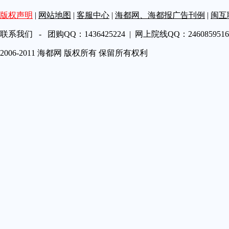
第A17
版权声明
|
网站地图
|
客服中心
|
海都网、海都报广告刊例
|
闽互
第A18
第A20
联系我们 - 团购QQ：1436425224 | 网上院线QQ：2460859516 
第A21
2006-2011 海都网 版权所有 保留所有权利
第A22
第A23
第A24版
第A25
第A26
第A27
第A28
第A29
第A30
第A31
第A32
第A33