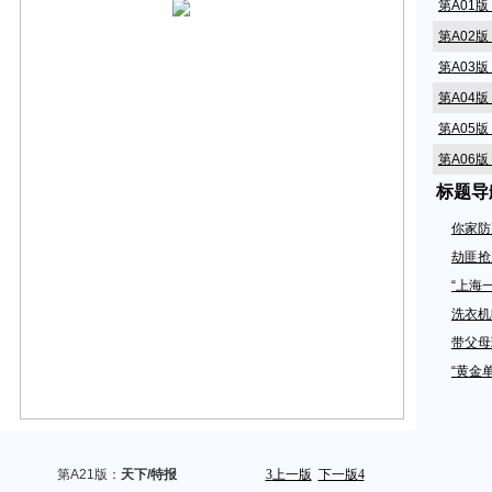
第A01
第A02
第A03
第A04
第A05
第A06
标题导
第A07
第A08
你家防
第A09
劫匪抢
第A10
“上海
第A11
洗衣机
带父母
第A12
“黄金
第A13
第A14
第A15
第A16
第A21版：
天下/特报
3
上一版
下一版
4