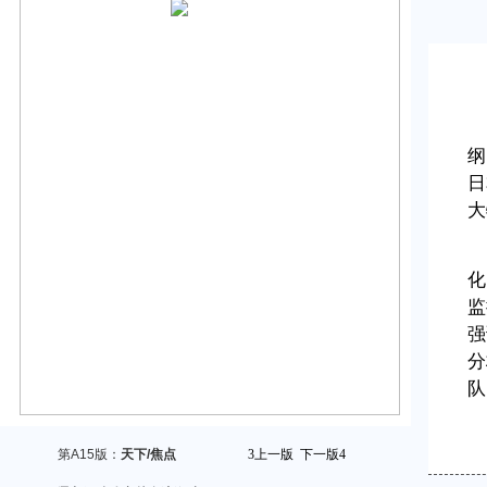
纲
日
大
化
监
强
分
队
第A15版：
天下/焦点
3
上一版
下一版
4