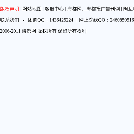
第A19
版权声明
|
网站地图
|
客服中心
|
海都网、海都报广告刊例
|
闽互
第A20
第A21
联系我们 - 团购QQ：1436425224 | 网上院线QQ：2460859516 
第A22
2006-2011 海都网 版权所有 保留所有权利
第A23
第A24
第A25
第A26
第A27
第A28
第A29
第A30
第A31
第A32
第A33
第A34