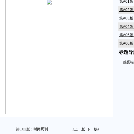
第A01
第A02
第A03
第A04
第A05
第A06
标题导
第A07
第A08
感受福
第A09
第A10
第A11
第A12
第A14
第A15
第A16
第A17
第C02版：
时尚周刊
3
上一版
下一版
4