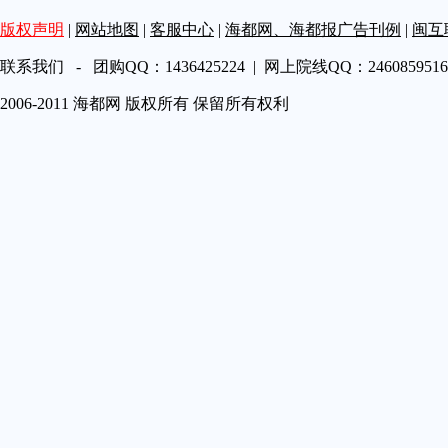
第A19
版权声明
|
网站地图
|
客服中心
|
海都网、海都报广告刊例
|
闽互
第A20
第A21
联系我们 - 团购QQ：1436425224 | 网上院线QQ：2460859516 
第A22
2006-2011 海都网 版权所有 保留所有权利
第A23
第A24
第A25
第A26
第A27
第A28
第A29
第A30
第A31
第A32
第A33
第A34