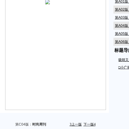
第A01
第A02
第A03
第A04
第A05
第A06
标题导
第A07
第A08
吸睛又
第A09
□小广
第A10
第A11
第A12
第A14
第A15
第A16
第A17
第C04版：
时尚周刊
3
上一版
下一版
4