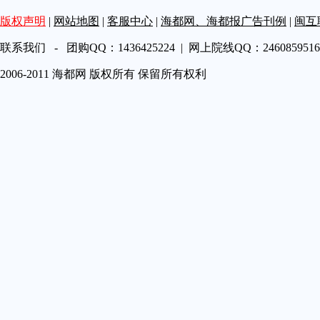
第A19
版权声明
|
网站地图
|
客服中心
|
海都网、海都报广告刊例
|
闽互
第A20
第A21
联系我们 - 团购QQ：1436425224 | 网上院线QQ：2460859516 
第A22
2006-2011 海都网 版权所有 保留所有权利
第A23
第A24
第A25
第A26
第A27
第A28
第A29
第A30
第A31
第A32
第A33
第A34