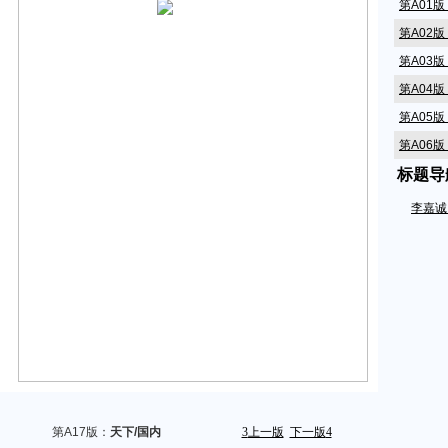
第A01
第A02
第A03
第A04
第A05
第A06
标题导
第A07
第A08
李嘉诚
第A09
第A10
第A11
第A12
第A14
第A15
第A16
第A17
第A17版：
天下/国内
3
上一版
下一版
4