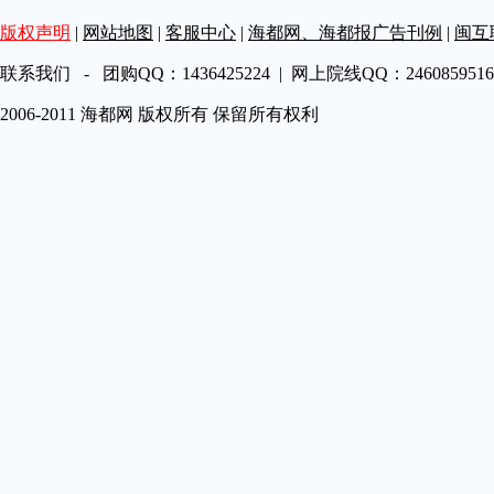
第A19
版权声明
|
网站地图
|
客服中心
|
海都网、海都报广告刊例
|
闽互
第A20
第A21
联系我们 - 团购QQ：1436425224 | 网上院线QQ：2460859516 
第A22
2006-2011 海都网 版权所有 保留所有权利
第A23
第A24
第A25
第A26
第A27
第A28
第A29
第A30
第A31
第A32
第A33
第A34