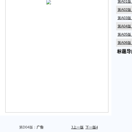
第A01
第A02
第A03
第A04
第A05
第A06
标题导
第A07
第A08
第A09
第A10
第A11
第A12
第A14
第A15
第A16
第A17
第D04版：
广告
3
上一版
下一版
4