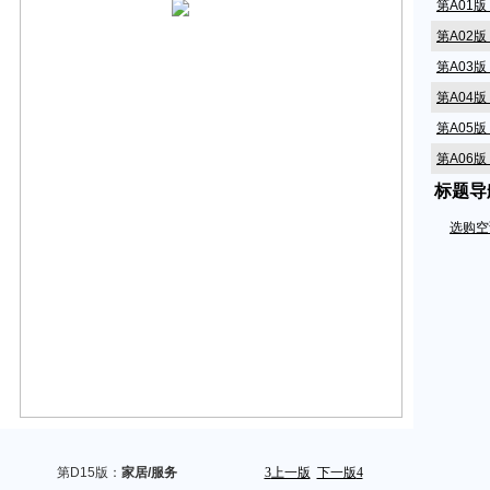
第A01
第A02
第A03
第A04
第A05
第A06
标题导
第A07
第A08
选购空
第A09
第A10
第A11
第A12
第A14
第A15
第A16
第A17
第D15版：
家居/服务
3
上一版
下一版
4