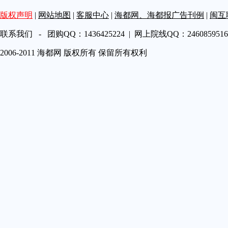
第A19
版权声明
|
网站地图
|
客服中心
|
海都网、海都报广告刊例
|
闽互
第A20
第A21
联系我们 - 团购QQ：1436425224 | 网上院线QQ：2460859516 
第A22
2006-2011 海都网 版权所有 保留所有权利
第A23
第A24
第A25
第A26
第A27
第A28
第A29
第A30
第A31
第A32
第A33
第A34