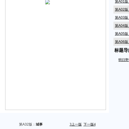
第A01
第A02
第A03
第A04
第A05
第A06
标题导
第A07
第A08
明日野
第A09
第A10
第A11
第A12
第A14
第A15
第A16
第A17
第A32版：
城事
3
上一版
下一版
4