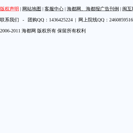
第A19
版权声明
|
网站地图
|
客服中心
|
海都网、海都报广告刊例
|
闽互
第A20
第A21
联系我们 - 团购QQ：1436425224 | 网上院线QQ：2460859516 
第A22
2006-2011 海都网 版权所有 保留所有权利
第A23
第A24
第A25
第A26
第A27
第A28
第A29
第A30
第A31
第A32
第A33
第A34