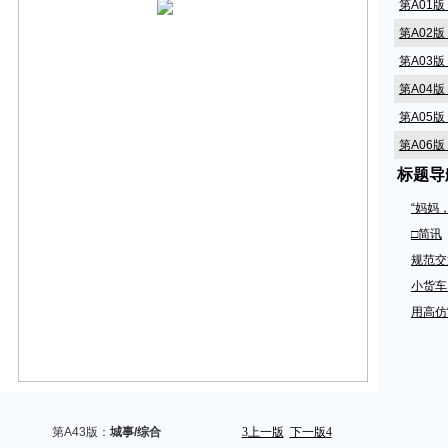
第A01
第A02
第A03
第A04
第A05
第A06
标题导
第A07
第A08
“妈妈
第A09
□简讯
第A10
规范交
第A11
小货车
用高仿
第A12
第A14
第A15
第A16
第A17
第A43版：
城事/综合
3
上一版
下一版
4