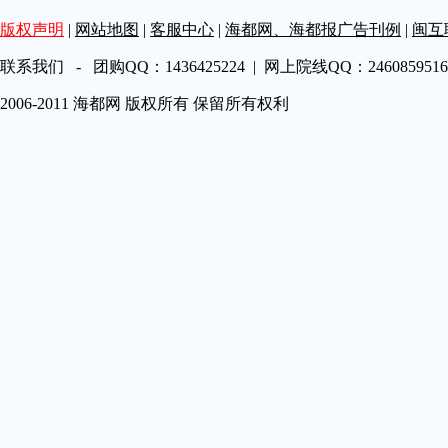
第A19
版权声明
|
网站地图
|
客服中心
|
海都网、海都报广告刊例
|
闽互
第A20
第A21
联系我们 - 团购QQ：1436425224 | 网上院线QQ：2460859516 
第A22
2006-2011 海都网 版权所有 保留所有权利
第A23
第A24
第A25
第A26
第A27
第A28
第A29
第A30
第A31
第A32
第A33
第A34