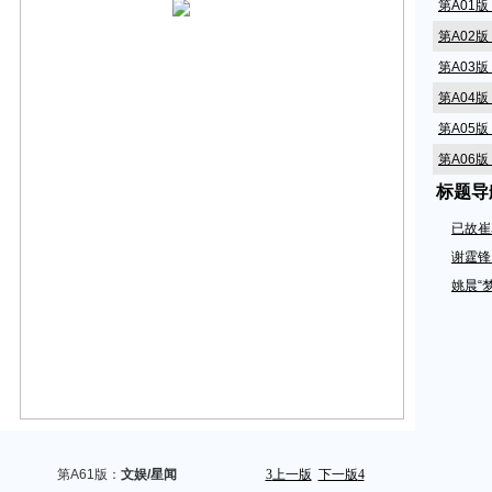
第A01
第A02
第A03
第A04
第A05
第A06
标题导
第A07
第A08
已故崔
第A09
谢霆锋
第A10
姚晨“
第A11
第A12
第A14
第A15
第A16
第A17
第A61版：
文娱/星闻
3
上一版
下一版
4