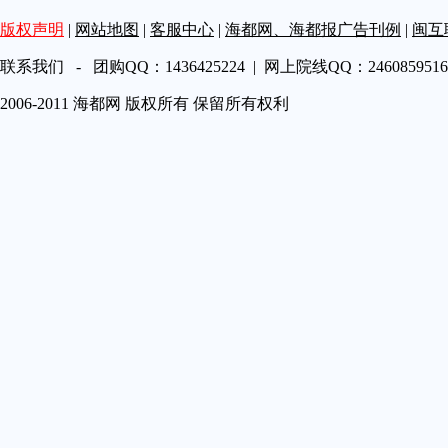
第A19
版权声明
|
网站地图
|
客服中心
|
海都网、海都报广告刊例
|
闽互
第A20
第A21
联系我们 - 团购QQ：1436425224 | 网上院线QQ：2460859516 
第A22
2006-2011 海都网 版权所有 保留所有权利
第A23
第A24
第A25
第A26
第A27
第A28
第A29
第A30
第A31
第A32
第A33
第A34