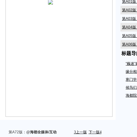
第A01
第A02
第A03
第A04
第A05
第A06
标题导
第A07
第A08
“巍迷
第A09
缘分相
第A10
寒门学
第A11
候鸟们
海都院
第A12
第A14
第A15
第A16
第A17
第A72版：
@海都全媒体/互动
3
上一版
下一版
4