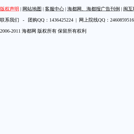
第A19
版权声明
|
网站地图
|
客服中心
|
海都网、海都报广告刊例
|
闽互
第A20
第A21
联系我们 - 团购QQ：1436425224 | 网上院线QQ：2460859516 
第A22
2006-2011 海都网 版权所有 保留所有权利
第A23
第A24
第A25
第A26
第A27
第A28
第A29
第A30
第A31
第A32
第A33
第A34