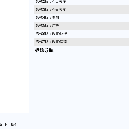
第A02版：今日关注
第A03版：今日关注
第A04版：要闻
第A05版：广告
第A06版：政事/快报
第A07版：政事/深读
标题导航
第A08版：政事/快报
第A09版：社会/24小时
第A10版：广告
第A11版：广告
第A12版：社会/24小时
第A13版：民生/一线通
第A14版：体彩
第A15版：@海都全媒体/互动
第A16版：@海都全媒体/网聚
第A17版：财道/过日子
版
下一版
4