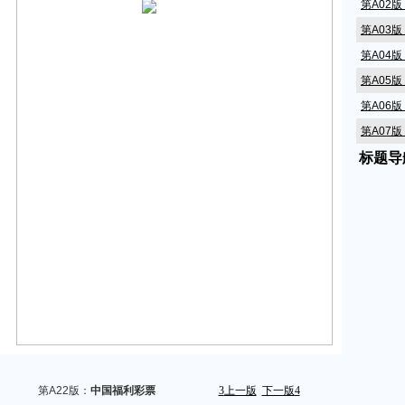
第A02
第A03
第A04
第A05
第A06
第A07
标题导
第A08
第A09版
第A10
第A11
第A12版
第A13
第A14
第A15
第A16
第A17
第A22版：
中国福利彩票
3
上一版
下一版
4