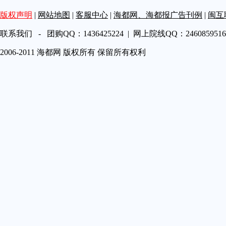
第A18
版权声明
|
网站地图
|
客服中心
|
海都网、海都报广告刊例
|
闽互
第A19
第A20
联系我们 - 团购QQ：1436425224 | 网上院线QQ：2460859516 
第A21
2006-2011 海都网 版权所有 保留所有权利
第A22
第A23
第A24
第A25
第A26
第A27
第A28
第A29
第A30