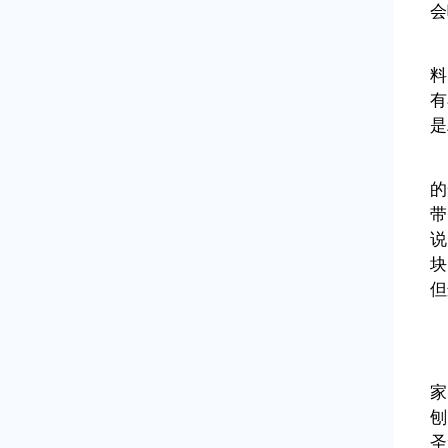
会
料
有
是
的
带
说
块
但
家
刨
圣