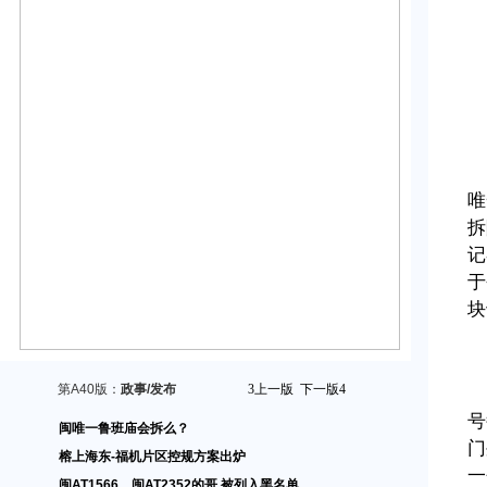
唯
拆
记
于
块
第A40版：
政事/发布
3
上一版
下一版
4
号
闽唯一鲁班庙会拆么？
门
榕上海东-福机片区控规方案出炉
一
闽AT1566、闽AT2352的哥 被列入黑名单