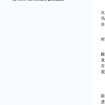
火
乌
台
对
殿
龙
方
泥
前
进