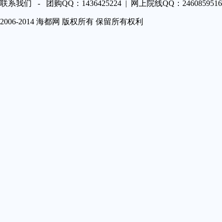
第A22
联系我们 - 团购QQ：1436425224 | 网上院线QQ：2460859516 
第A23
2006-2014 海都网 版权所有 保留所有权利
第A24
第A25
第A26
第A27
第A29
第A30
第A31
第A32
第A33
第A34
第A35
第A36
第A37
第A38