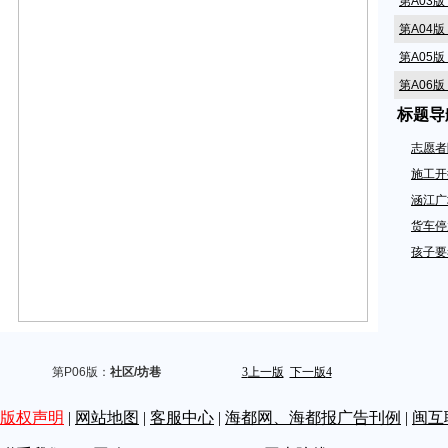
第A03
第A04
第A05
第A06
标题导
第A07
第A08
志愿者
第A09
施工开
第A10
涵江广
第A11
货车停
孩子要
第A13版
第A15
第A16
第A17
第A18
第P06版：
社区/坊巷
3
上一版
下一版
4
第A20
版权声明
|
网站地图
|
客服中心
|
海都网、海都报广告刊例
|
闽互
第A21