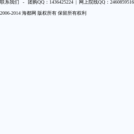
第A22
联系我们 - 团购QQ：1436425224 | 网上院线QQ：2460859516 
第A23
2006-2014 海都网 版权所有 保留所有权利
第A24
第A25
第A26
第A27
第A29
第A30
第A31
第A32
第A33
第A34
第A35
第A36
第A37
第A38