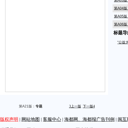
第A03
第A04
第A05
第A06
标题导
第A07
第A08
“公益
第A09
第A10
第A11
第A13版
第A15
第A16
第A17
第A18
第A21版：
专题
3
上一版
下一版
4
第A20
版权声明
|
网站地图
|
客服中心
|
海都网、海都报广告刊例
|
闽互
第A21