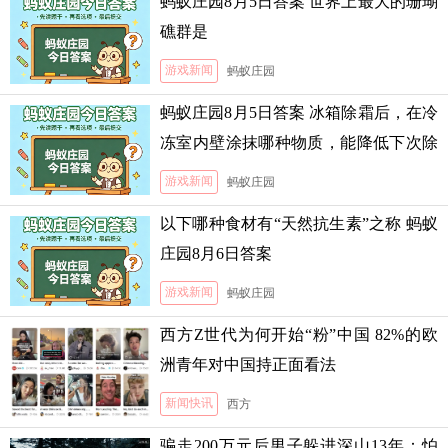
蚂蚁庄园8月5日答案 世界上最大的珊瑚
礁群是
游戏新闻
蚂蚁庄园
蚂蚁庄园8月5日答案 冰箱除霜后，在冷
冻室内壁涂抹哪种物质，能降低下次除
霜的难度
游戏新闻
蚂蚁庄园
以下哪种食材有“天然抗生素”之称 蚂蚁
庄园8月6日答案
游戏新闻
蚂蚁庄园
西方Z世代为何开始“粉”中国 82%的欧
洲青年对中国持正面看法
新闻快讯
西方
骗走200万元后男子躲进深山13年：怕