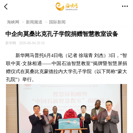


海峡网
>
新闻频道
>
国际新闻
中企向莫桑比克孔子学院捐赠智慧教室设备
新华网
2026-06-04 20:16
新华网马普托6月4日电（记者 徐瑞青 刘杰）3日，“智
联中莫·文脉相通——中国石油智慧教室”揭牌暨智慧屏捐
赠仪式在莫桑比克蒙德拉内大学孔子学院（以下简称“蒙大
孔院”）举行。