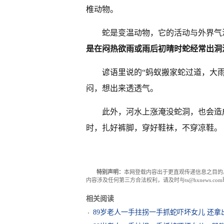
椎动物。
蛇是变温动物，它的活动与外界气温
是在闷热欲雨或雨后初晴时蛇经常出洞
谚语里说的“蚂蚁搬家蛇过道，大
闷，想出来透透气。
此外，河水上涨淹没蛇洞，也会造
时，扎好裤脚，穿好鞋袜，不穿凉鞋。
特别声明：
本网登载内容出于更直观传递信息之目的
内容涉及任何第三方合法权利，请及时与ts@hxnews.
相关阅读
89岁老人一手拄拐一手抓蛇吓坏女儿 还