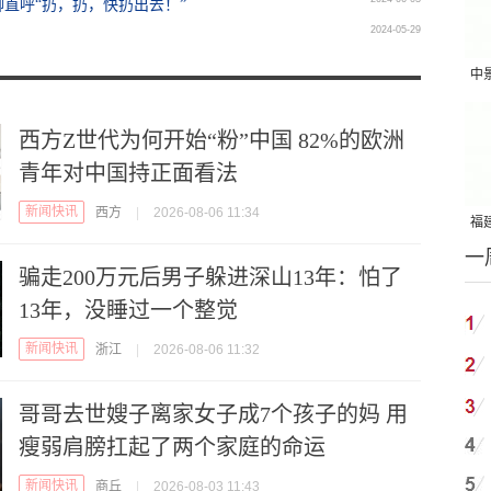
直呼“扔，扔，快扔出去！”
2024-05-29
中
吨
西方Z世代为何开始“粉”中国 82%的欧洲
青年对中国持正面看法
新闻快讯
西方
|
2026-08-06 11:34
福建
一
国
骗走200万元后男子躲进深山13年：怕了
13年，没睡过一个整觉
新闻快讯
浙江
|
2026-08-06 11:32
哥哥去世嫂子离家女子成7个孩子的妈 用
瘦弱肩膀扛起了两个家庭的命运
新闻快讯
商丘
|
2026-08-03 11:43