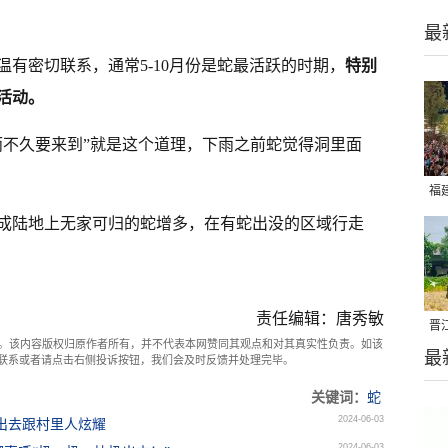
最
有密切联系，通常5-10月份是蛇最活跃的时期，
特别
活动。
雨不久要来到”就是这个道理，下雨之前蛇觉得洞里面
福
亮
成陆地上无家可归的蛇增多，在有蛇出没的区域行走
责任编辑：唐秀敏
晋
。该内容版权归原作者所有，并不代表本网赞同其观点和对其真实性负责。如该
最
千
com联系或者请点击右侧投诉按钮，我们会及时反馈并处理完毕。
关键词：
蛇
2024-06-03
拿出去跟村里人炫耀
2024-06-03