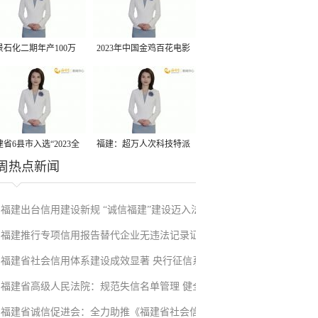
景石化二期年产100万
2023年中国金鸡百花电影
丙烷脱氢项目建成中交
节有福电影巡展31日启动
省6县市入选“2023全
福建：超万人次科技特派
周热点新闻
县域发展潜力百强县”
员一线开展服务
福建出台信用建设新规 “诚信福建”建设迈入法
福建推行专项信用报告替代企业无违法记录证
治化新阶段
福建省社会信用体系建设成效显著 央行征信系
明改革成效显著
福建省高级人民法院：规范失信名单管理 健全
统赋能实体经济
福建省诚信促进会：全力助推《福建省社会信