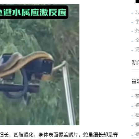
全
新
福
细长，四肢退化，身体表面覆盖鳞片，蛇虽细长却是脊