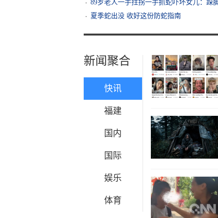
89岁老人一手拄拐一手抓蛇吓坏女儿：跺脚
夏季蛇出没 收好这份防蛇指南
新闻聚合
快讯
福建
国内
国际
娱乐
体育