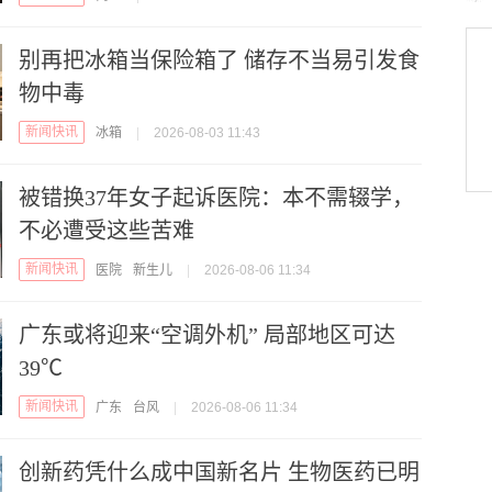
别再把冰箱当保险箱了 储存不当易引发食
物中毒
新闻快讯
冰箱
|
2026-08-03 11:43
被错换37年女子起诉医院：本不需辍学，
不必遭受这些苦难
新闻快讯
医院
新生儿
|
2026-08-06 11:34
广东或将迎来“空调外机” 局部地区可达
39℃
新闻快讯
广东
台风
|
2026-08-06 11:34
创新药凭什么成中国新名片 生物医药已明