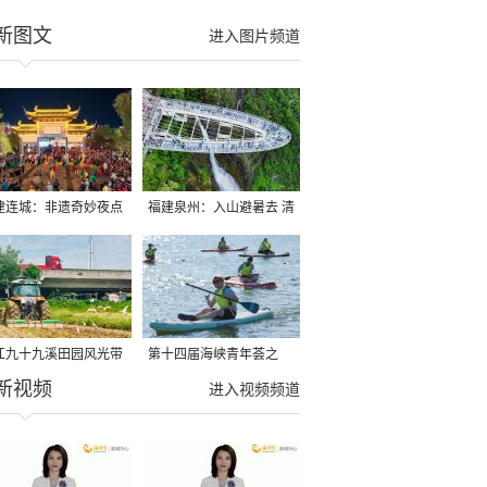
新图文
进入图片频道
建连城：非遗奇妙夜点
福建泉州：入山避暑去 清
夏夜
凉好惬意
江九十九溪田园风光带
第十四届海峡青年荟之
新视频
亩早稻迎来成熟收割季
2026榕台青年大学生水上
进入视频频道
运动交流营