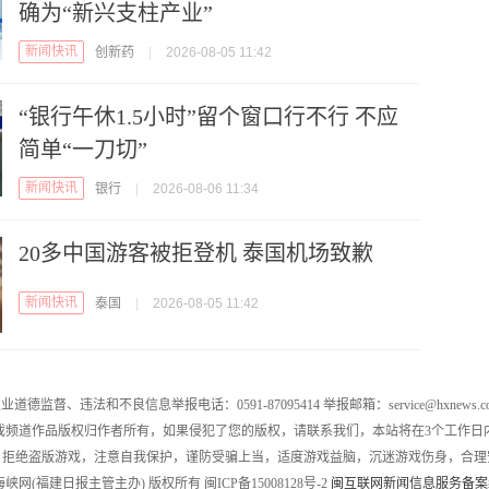
确为“新兴支柱产业”
新闻快讯
创新药
|
2026-08-05 11:42
“银行午休1.5小时”留个窗口行不行 不应
简单“一刀切”
新闻快讯
银行
|
2026-08-06 11:34
20多中国游客被拒登机 泰国机场致歉
新闻快讯
泰国
|
2026-08-05 11:42
业道德监督、违法和不良信息举报电话：0591-87095414 举报邮箱：service@hxnews.c
戏频道作品版权归作者所有，如果侵犯了您的版权，请联系我们，本站将在3个工作日
，拒绝盗版游戏，注意自我保护，谨防受骗上当，适度游戏益脑，沉迷游戏伤身，合理
016 海峡网(福建日报主管主办) 版权所有 闽ICP备15008128号-2
闽互联网新闻信息服务备案编号