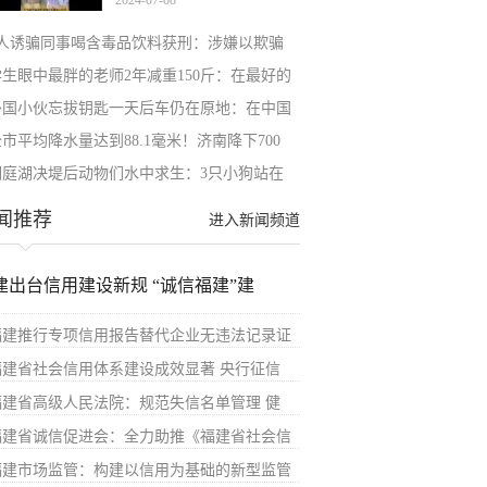
2024-07-08
3人诱骗同事喝含毒品饮料获刑：涉嫌以欺骗
学生眼中最胖的老师2年减重150斤：在最好的
外国小伙忘拔钥匙一天后车仍在原地：在中国
市平均降水量达到88.1毫米！济南降下700
洞庭湖决堤后动物们水中求生：3只小狗站在
闻推荐
进入新闻频道
建出台信用建设新规 “诚信福建”建
福建推行专项信用报告替代企业无违法记录证
福建省社会信用体系建设成效显著 央行征信
福建省高级人民法院：规范失信名单管理 健
福建省诚信促进会：全力助推《福建省社会信
福建市场监管：构建以信用为基础的新型监管