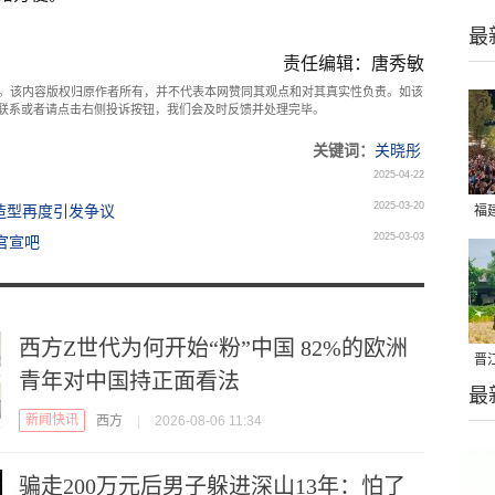
最
责任编辑：唐秀敏
。该内容版权归原作者所有，并不代表本网赞同其观点和对其真实性负责。如该
com联系或者请点击右侧投诉按钮，我们会及时反馈并处理完毕。
关键词：
关晓彤
2025-04-22
2025-03-20
造型再度引发争议
福
2025-03-03
官宣吧
亮
西方Z世代为何开始“粉”中国 82%的欧洲
晋
青年对中国持正面看法
最
千
新闻快讯
西方
|
2026-08-06 11:34
骗走200万元后男子躲进深山13年：怕了