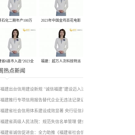
景石化二期年产100万
2023年中国金鸡百花电影
丙烷脱氢项目建成中交
节有福电影巡展31日启动
省6县市入选“2023全
福建：超万人次科技特派
周热点新闻
县域发展潜力百强县”
员一线开展服务
福建出台信用建设新规 “诚信福建”建设迈入法
福建推行专项信用报告替代企业无违法记录证
治化新阶段
福建省社会信用体系建设成效显著 央行征信系
明改革成效显著
福建省高级人民法院：规范失信名单管理 健全
统赋能实体经济
福建省诚信促进会：全力助推《福建省社会信