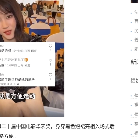
新
福
席第二十届中国电影华表奖，身穿黑色短裙亮相入场式后
路方便。