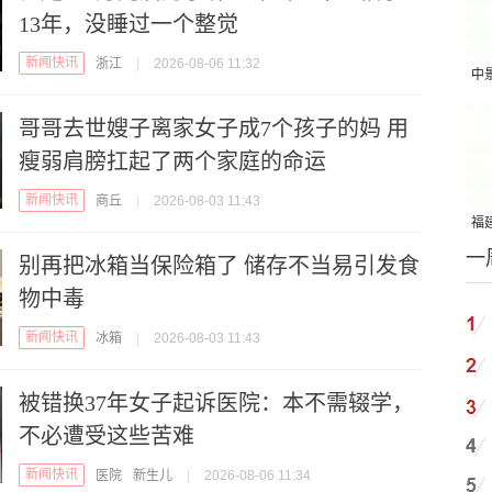
13年，没睡过一个整觉
新闻快讯
浙江
|
2026-08-06 11:32
中
吨
哥哥去世嫂子离家女子成7个孩子的妈 用
瘦弱肩膀扛起了两个家庭的命运
新闻快讯
商丘
|
2026-08-03 11:43
福建
一
国
别再把冰箱当保险箱了 储存不当易引发食
物中毒
新闻快讯
冰箱
|
2026-08-03 11:43
被错换37年女子起诉医院：本不需辍学，
不必遭受这些苦难
新闻快讯
医院
新生儿
|
2026-08-06 11:34