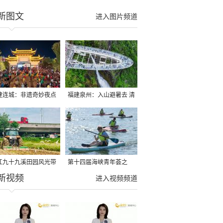
新图文
进入图片频道
建连城：非遗奇妙夜点
福建泉州：入山避暑去 清
夏夜
凉好惬意
江九十九溪田园风光带
第十四届海峡青年荟之
新视频
亩早稻迎来成熟收割季
2026榕台青年大学生水上
进入视频频道
运动交流营