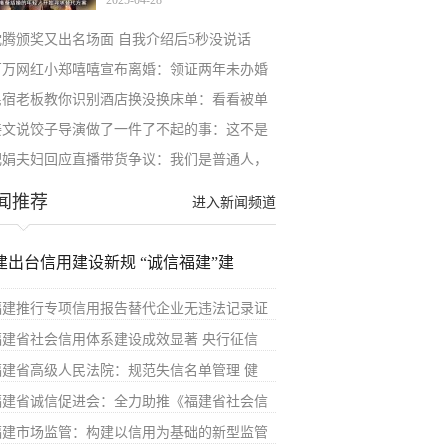
2025-04-28
倒
沈腾颁奖又出名场面 自我介绍后5秒没说话
百万网红小郑嘻嘻宣布离婚：领证两年未办婚
民宿老板教你识别酒店换没换床单：看看被单
姜文说饺子导演做了一件了不起的事：这不是
肥娟夫妇回应直播带货争议：我们是普通人，
闻推荐
进入新闻频道
建出台信用建设新规 “诚信福建”建
福建推行专项信用报告替代企业无违法记录证
福建省社会信用体系建设成效显著 央行征信
福建省高级人民法院：规范失信名单管理 健
福建省诚信促进会：全力助推《福建省社会信
福建市场监管：构建以信用为基础的新型监管