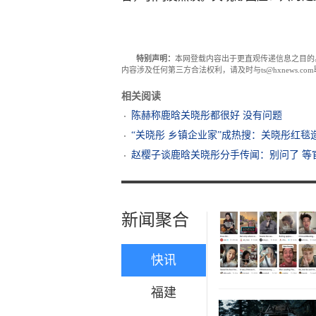
特别声明：
本网登载内容出于更直观传递信息之目的
内容涉及任何第三方合法权利，请及时与ts@hxnews.
相关阅读
陈赫称鹿晗关晓彤都很好 没有问题
“关晓彤 乡镇企业家”成热搜：关晓彤红毯
赵樱子谈鹿晗关晓彤分手传闻：别问了 等
新闻聚合
快讯
福建