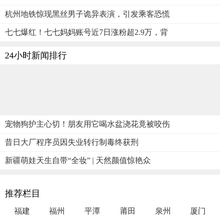
杭州地铁惊现黑丝男子诡异表演，引发乘客恐慌
七七爆红！七七妈妈账号近7日涨粉超2.9万，背
24小时新闻排行
宠物狗护主心切！朋友用它喝水盆浇花竟被咬伤
昔日大厂程序员因失业转行制毒终获刑
新疆萌娃天生自带“全妆” | 天然颜值惊艳众
推荐栏目
福建
福州
平潭
莆田
泉州
厦门