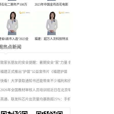
景石化二期年产100万
2023年中国金鸡百花电影
丙烷脱氢项目建成中交
节有福电影巡展31日启动
省6县市入选“2023全
福建：超万人次科技特派
周热点新闻
县域发展潜力百强县”
员一线开展服务
致家长朋友的安全提醒：暑期安全“家”力量 做
福建正式推出“护苗”公益宣传片《福建护苗
孩子的首席安全官
快看！大学录取通知书还能带来不少福利和优
志》
2026年全国教材审核人员培训班近日在北京举
惠
高通、联发科芯片出货量均暴跌超25%：手机
办
滞销