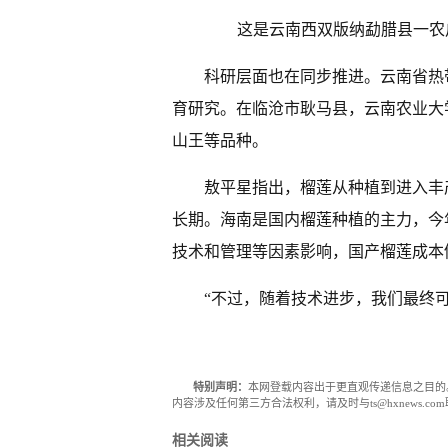
这是云南西双版纳勐腊县一农
科研层面也在同步推进。云南省热
育研究。在临沧市耿马县，云南农业大
山王等品种。
敖平星指出，榴莲从种植到进入丰
长期。海南是国内榴莲种植的主力，今
技术和管理等因素影响，国产榴莲成本
“不过，随着技术进步，我们最终
特别声明：
本网登载内容出于更直观传递信息之目的
内容涉及任何第三方合法权利，请及时与ts@hxnews.
相关阅读