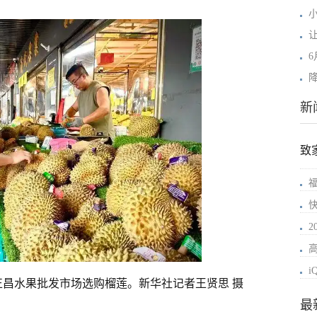
新
致
i
昌水果批发市场选购榴莲。新华社记者王贤思 摄
最