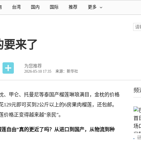
南
台湾
国内
国际
推荐
更多
的要来了
为您推荐
2026-05-10 17:35
来源：新华社
频
枕、甲仑、托曼尼等泰国产榴莲琳琅满目，金枕的价格
花129元即可买到2公斤以上的6房果肉榴莲，还包邮。
莲价格正变得越来越“亲民”。
榴莲自由”真的更近了吗？从进口到国产，从物流到种