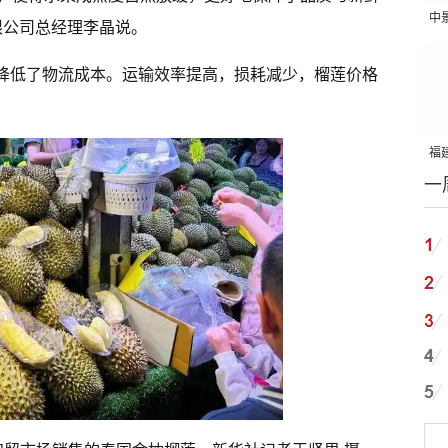
中
限公司总经理李晶说。
吨
接降低了物流成本。运输效率提高，损耗减少，榴莲价格
福建
一
国