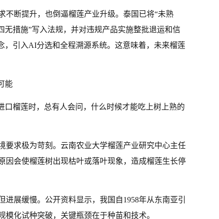
求不断提升，也倒逼榴莲产业升级。泰国已将“未熟
“四无措施”写入法规，并对违规产品实施整批退运和信
念，引入AI分选和全程溯源系统。这意味着，未来榴莲
可能
的进口榴莲时，总有人会问，什么时候才能吃上树上熟的
境要求极为苛刻。云南农业大学榴莲产业研究中心主任
原因会使榴莲树出现枯叶或落叶现象，造成榴莲生长停
进展缓慢。公开资料显示，我国自1958年从东南亚引
现规模化试种突破，关键瓶颈在于种苗和技术。