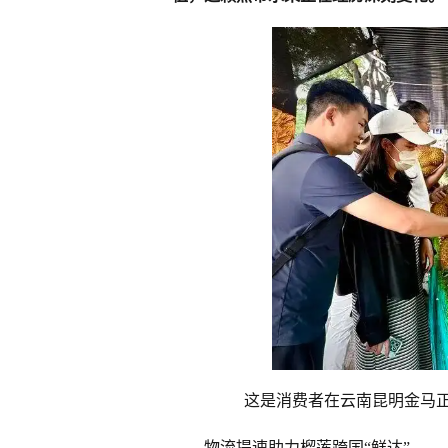
这是消费者在云南昆明金马正
物流提速助力榴莲跨国“鲜达”