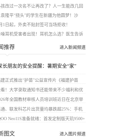
小孩改过一次名不让再改了？人一生能改几回
让袁隆平“挠头”的学生在新疆为他圆梦！沙
6月1日起，外卖不贴封签可当场拒收！
降噪耳机受害者出现！耳机怎么选？医生告诉
闻推荐
进入新闻频道
家长朋友的安全提醒：暑期安全“家”
福建正式推出“护苗”公益宣传片《福建护苗
快看！大学录取通知书还能带来不少福利和优
2026年全国教材审核人员培训班近日在北京举
高通、联发科芯片出货量均暴跌超25%：手机
QOO Neo11S准备就绪：首发定制版天玑9500+
新图文
进入图片频道