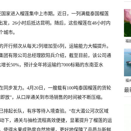
亚国家进入榴莲集中上市期。近日，一列满载泰国榴莲
出发，26小时后抵达昆明。随后，这些榴莲在48小时内
个城市。
福
的开行频次从每天2列增加至6列，运输能力大幅提升。
亩
集团有限公司总经理欧阳兵介绍，截至目前，该公司通
增长50%，预计全年将运输约7000标箱的东南亚水
福
同步发力。4月20日，一艘载有100吨泰国榴莲的货轮
最
绩
查即放”，从口岸通关到市场销售的时间被不断压缩。
已排起长队，有序等待入境查验。“在大湄公河次区域
推动下，通关与抽检流程高效便捷，显著提升了榴莲的运
，使得水果成熟度自然放缓，更好地保障了品质与新鲜