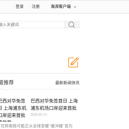
登录
注册
海湃客户端
道推荐
最新新闻快讯
巴西对华免签首日 上海
浦东机场口岸迎来首批
2026-05-13
研究称南极可能正从全球变暖“缓冲器”变为