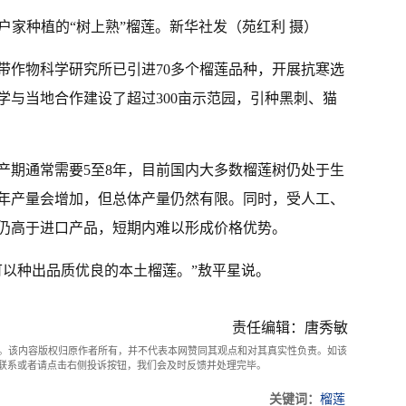
户家种植的“树上熟”榴莲。新华社发（苑红利 摄）
带作物科学研究所已引进70多个榴莲品种，开展抗寒选
学与当地合作建设了超过300亩示范园，引种黑刺、猫
产期通常需要5至8年，目前国内大多数榴莲树仍处于生
年产量会增加，但总体产量仍然有限。同时，受人工、
仍高于进口产品，短期内难以形成价格优势。
可以种出品质优良的本土榴莲。”敖平星说。
责任编辑：唐秀敏
。该内容版权归原作者所有，并不代表本网赞同其观点和对其真实性负责。如该
com联系或者请点击右侧投诉按钮，我们会及时反馈并处理完毕。
关键词：
榴莲