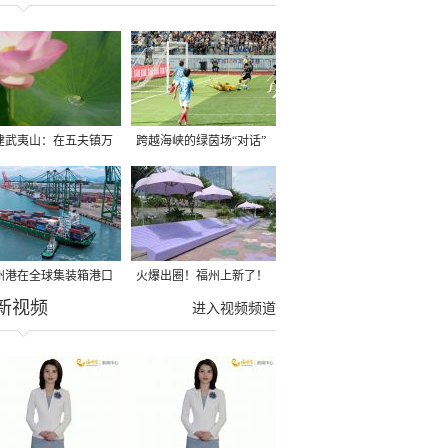
建武夷山：在五夫镇万
跨越海峡的绿茵场“对话”
荷塘领略诗意之美
有热血更有温情
州港在全球集装箱港口
火爆出圈！福州上新了！
新视频
效中排名第一
很多人赶去打卡！
进入视频频道