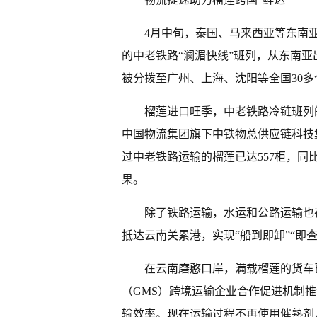
4月中旬，泰国、马来西亚等东南
的中老铁路“澜湄快线”班列，从东南亚
被分拨至广州、上海、沈阳等全国30多
榴莲进口旺季，中老铁路冷链班列
中国物流集团旗下中铁物总供应链科技
过中老铁路运输的榴莲已达557柜，同比
果。
除了铁路运输，水运和公路运输也在
抵达云南关累港，实现“船到即卸”“即
在云南磨憨口岸，满载榴莲的货车
（GMS）跨境运输企业合作促进机制
输效率。现在运输过程不再使用催熟剂