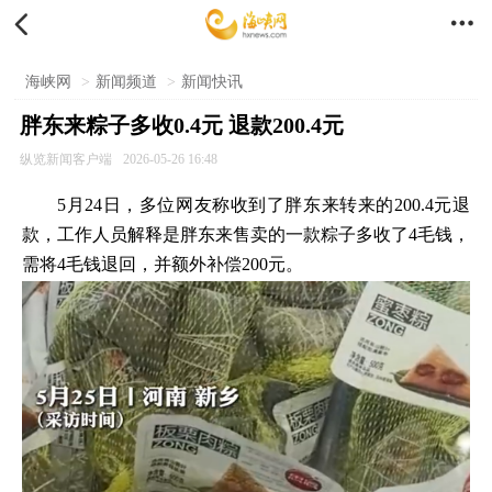


海峡网
>
新闻频道
>
新闻快讯
胖东来粽子多收0.4元 退款200.4元
纵览新闻客户端
2026-05-26 16:48
5月24日，多位网友称收到了胖东来转来的200.4元退
款，工作人员解释是胖东来售卖的一款粽子多收了4毛钱，
需将4毛钱退回，并额外补偿200元。