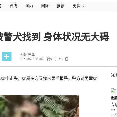
南
台湾
国内
国际
推荐
更多
被警犬找到 身体状况无大碍
为您推荐
2026-06-01 21:09
来源：广州日报
频
童从家中走失，家属多方寻找未果后报警。警方对男童家
9