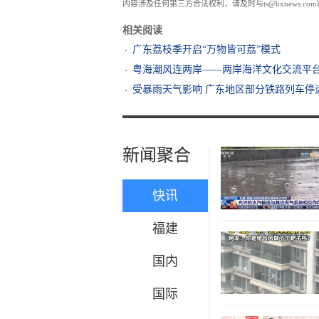
内容涉及任何第三方合法权利，请及时与ts@hxnews.
相关阅读
广东荔枝季开启“万物皆可荔”模式
粤海潮风连两岸——两岸海洋文化交流平
受暴雨天气影响 广东地区部分铁路列车停
新闻聚合
快讯
福建
国内
国际