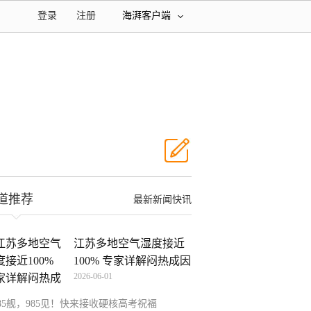
登录
注册
海湃客户端
道推荐
最新新闻快讯
江苏多地空气湿度接近
100% 专家详解闷热成因
2026-06-01
85舰，985见！快来接收硬核高考祝福