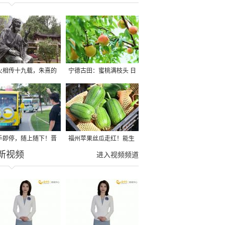
火相传十九载，朱熹的
宁德古田：蜜桃满枝头 日
朋友圈”里多了全世界
子有奔头
手即停，随上随下！晋
福州苹果丝瓜走红！能生
新视频
湖环湖观光游全新升级
吃，可煲汤！
进入视频频道