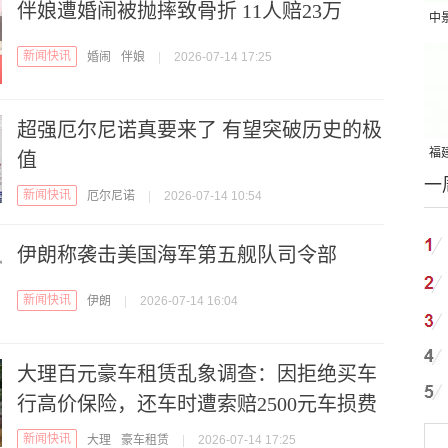
伴娘遭婚闹被抛摔致骨折 11人赔23万
中
吨
新闻快讯
婚闹
伴娘
|
2026-07-14 17:25
超强厄尔尼诺真要来了 有望突破历史的极
福建
值
一
国
新闻快讯
厄尔尼诺
|
2026-07-14 10:54
伊朗称袭击美国海军第五舰队司令部
新闻快讯
伊朗
|
2026-07-14 16:04
大理百元豪车租赁乱象调查：因拒绝买车
行高价保险，还车时遭索赔2500元车损费
新闻快讯
大理
豪车租赁
|
2026-07-14 17:25