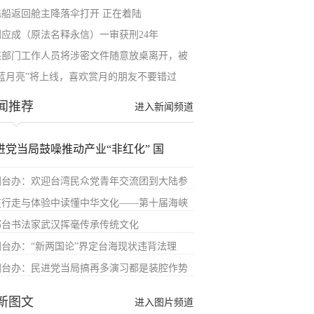
飞船返回舱主降落伞打开 正在着陆
刘应成（原法名释永信）一审获刑24年
某部门工作人员将涉密文件随意放桌离开，被
“蓝月亮”将上线，喜欢赏月的朋友不要错过
闻推荐
进入新闻频道
进党当局鼓噪推动产业“非红化” 国
国台办：欢迎台湾民众党青年交流团到大陆参
在行走与体验中读懂中华文化——第十届海峡
鄂台书法家武汉挥毫传承传统文化
国台办：“新两国论”界定台海现状违背法理
国台办：民进党当局搞再多演习都是装腔作势
新图文
进入图片频道