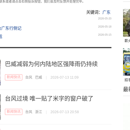
com联系或者请点击右侧投诉按钮，我们会及时反馈并处理完毕。
关键词：
广东
2026-05-20
2026-05-18
台广东行侧记
2026-05-15
运
薪
“
巴威减弱为何内陆地区强降雨仍持续
新闻快讯
台风
巴威
|
2026-07-13 11:09
招
最
安
台风过境 唯一贴了米字的窗户破了
新闻快讯
台风
浙江
|
2026-07-13 20:58