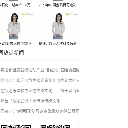
景石化二期年产100万
2023年中国金鸡百花电影
丙烷脱氢项目建成中交
节有福电影巡展31日启动
省6县市入选“2023全
福建：超万人次科技特派
周热点新闻
县域发展潜力百强县”
员一线开展服务
民进党当局鼓噪推动产业“非红化” 国台办回应
国台办：欢迎台湾民众党青年交流团到大陆参
在行走与体验中读懂中华文化——第十届海峡
访
鄂台书法家武汉挥毫传承传统文化
两岸岳飞文化夏令营侧记
国台办：“新两国论”界定台海现状违背法理历
史现实