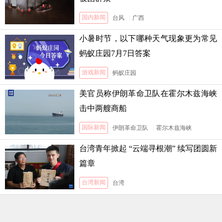
国内新闻
台风
|
广西
小暑时节，以下哪种天气现象更为常见
蚂蚁庄园7月7日答案
游戏新闻
蚂蚁庄园
美官员称伊朗革命卫队在霍尔木兹海峡
击中两艘商船
国际新闻
伊朗革命卫队
|
霍尔木兹海峡
台湾青年掀起 “云端寻根潮” 续写团圆新
篇章
台湾新闻
台湾