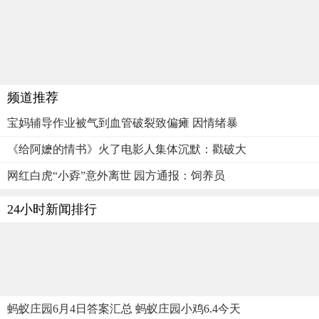
频道推荐
宝妈辅导作业被气到血管破裂致偏瘫 因情绪暴
《给阿嬷的情书》火了电影人集体沉默：戳破大
网红白虎“小孬”意外离世 园方通报：饲养员
24小时新闻排行
蚂蚁庄园6月4日答案汇总 蚂蚁庄园小鸡6.4今天