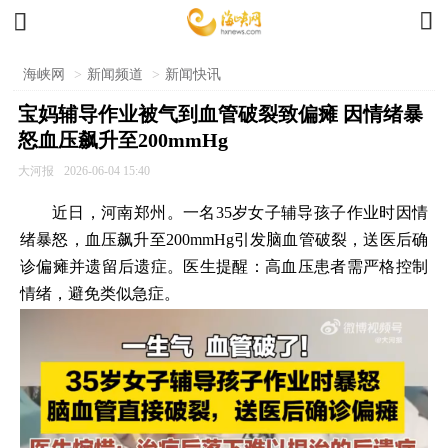


海峡网
>
新闻频道
>
新闻快讯
宝妈辅导作业被气到血管破裂致偏瘫 因情绪暴
怒血压飙升至200mmHg
大河报
2026-06-04 15:40
近日，河南郑州。一名35岁女子辅导孩子作业时因情
绪暴怒，血压飙升至200mmHg引发脑血管破裂，送医后确
诊偏瘫并遗留后遗症。医生提醒：高血压患者需严格控制
情绪，避免类似急症。‌‌