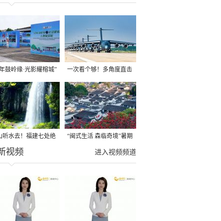
百年鼓岭缘·光影耀榕城”
一次看个够！多角度直击
影展在鼓岭开展
运-20硬核场面
山听水去！福建七处绝
“闽式生活 森临奇境”暑期
新视频
瀑布，清凉整个夏天
文旅惠民礼包来了
进入视频频道