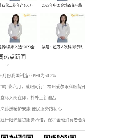
景石化二期年产100万
2023年中国金鸡百花电影
丙烷脱氢项目建成中交
节有福电影巡展31日启动
省6县市入选“2023全
福建：超万人次科技特派
周热点新闻
县域发展潜力百强县”
员一线开展服务
6月份我国制造业PMI为50.3%
“睛”彩六月，爱眼同行！福州爱尔眼科医院开
盒马入闽在即，朴朴上新迎战
展“爱眼月”系列公益活动
义诊送暖护安康 便民服务践初心
践行阳光信贷服务承诺，保护金融消费者合法
权益