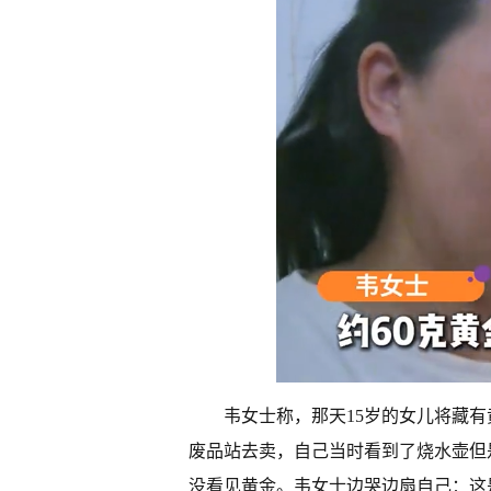
韦女士称，那天15岁的女儿将藏
废品站去卖，自己当时看到了烧水壶但
没看见黄金。韦女士边哭边扇自己：这