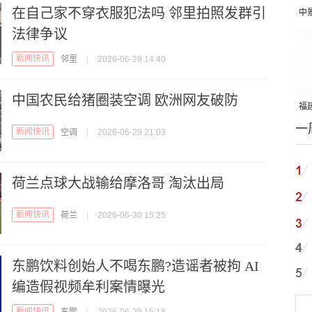
在自己家不穿衣服犯法吗 邻里拍照发群引
中
法律争议
吨
新闻快讯
邻里
|
2026-06-29 14:40
中国农民给猪圈装空调 欧洲网友破防
福建
一
国
新闻快讯
空调
|
2026-06-29 21:03
荷兰点球大战输给摩洛哥 淘汰出局
新闻快讯
荷兰
|
2026-06-30 15:25
东鹏饮料创始人不喝东鹏?造谣者被拘 AI
编造假视频牟利案情曝光
新闻快讯
东鹏
|
2026-06-29 15:18