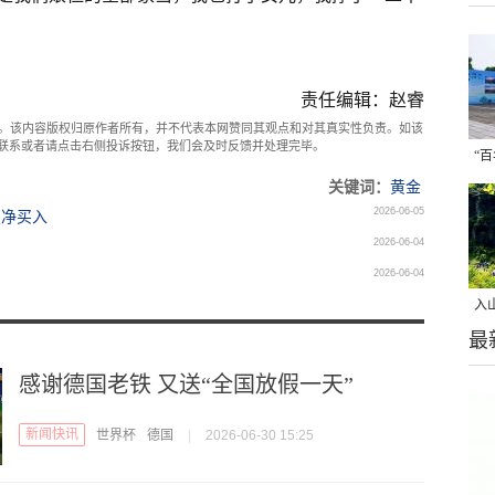
责任编辑：赵睿
。该内容版权归原作者所有，并不代表本网赞同其观点和对其真实性负责。如该
com联系或者请点击右侧投诉按钮，我们会及时反馈并处理完毕。
“
关键词：
黄金
摄
2026-06-05
复净买入
2026-06-04
2026-06-04
入
最
美
感谢德国老铁 又送“全国放假一天”
新闻快讯
世界杯
德国
|
2026-06-30 15:25