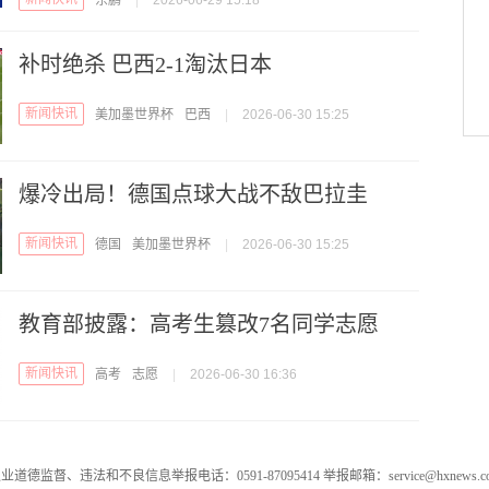
补时绝杀 巴西2-1淘汰日本
新闻快讯
美加墨世界杯
巴西
|
2026-06-30 15:25
爆冷出局！德国点球大战不敌巴拉圭
新闻快讯
德国
美加墨世界杯
|
2026-06-30 15:25
教育部披露：高考生篡改7名同学志愿
新闻快讯
高考
志愿
|
2026-06-30 16:36
业道德监督、违法和不良信息举报电话：0591-87095414 举报邮箱：service@hxnews.c