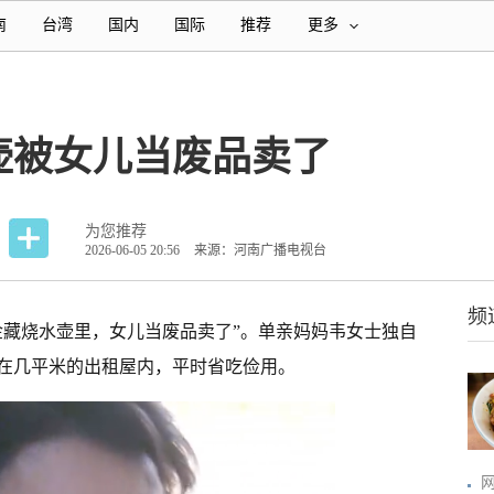
南
台湾
国内
国际
推荐
更多
壶被女儿当废品卖了
为您推荐
2026-06-05 20:56
来源：河南广播电视台
频
黄金藏烧水壶里，女儿当废品卖了”。单亲妈妈韦女士独自
在几平米的出租屋内，平时省吃俭用。