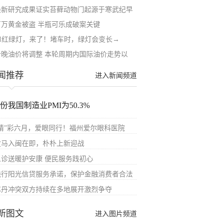
最新研究成果证实苔藓动物门起源于寒武纪早
百万黄金被盗 半瓶可乐成破案关键
AI红绿灯，来了！堵车时，绿灯会变长→
今晚油价将调整 本轮周期内国际油价走势以
闻推荐
进入新闻频道
月份我国制造业PMI为50.3%
“睛”彩六月，爱眼同行！福州爱尔眼科医院
盒马入闽在即，朴朴上新迎战
义诊送暖护安康 便民服务践初心
践行阳光信贷服务承诺，保护金融消费者合法
苏丹冲突双方持续在多地展开激烈争夺
新图文
进入图片频道