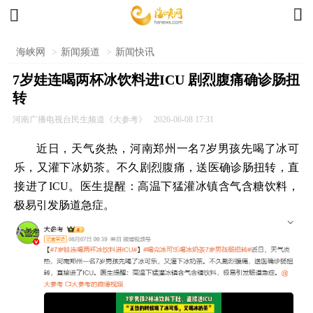


海峡网
>
新闻频道
>
新闻快讯
7岁娃连喝两杯冰饮料进ICU 剧烈腹痛确诊肠扭
转
河南广播电视台民生频道《大参考》
2026-06-08 17:31
近日，天气炎热，河南郑州一名7岁男孩先喝了冰可
乐，又灌下冰奶茶。不久剧烈腹痛，送医确诊肠扭转，直
接进了ICU。医生提醒：高温下猛灌冰镇含气含糖饮料，
极易引发肠道急症。