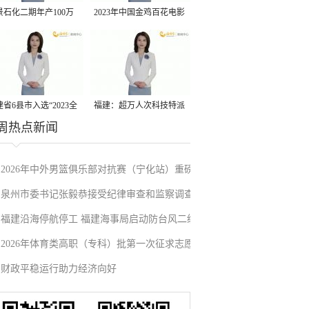
景石化二期年产100万
2023年中国金鸡百花电影
丙烷脱氢项目建成中交
节有福电影巡展31日启动
省6县市入选“2023全
福建：超万人次科技特派
周热点新闻
县域发展潜力百强县”
员一线开展服务
2026年中外男篮俱乐部对抗赛（宁化站）重磅
泉州市委书记张毅恭接受纪律审查和监察调查
来袭！抢票通道即将开启→
福建沿海停航停工 福建海事局启动防台风二级
2026年体育类高职（专科）批第一次征求志愿
应急响应
财政平稳运行助力经济向好
填报