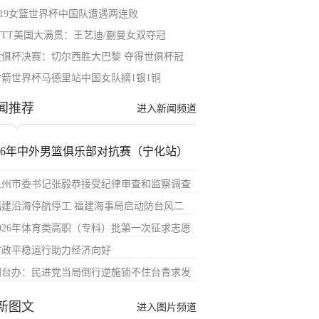
U19女篮世界杯中国队遭遇两连败
WTT美国大满贯：王艺迪/蒯曼女双夺冠
世俱杯决赛：切尔西胜大巴黎 夺得世俱杯冠
射箭世界杯马德里站中国女队摘1银1铜
闻推荐
进入新闻频道
026年中外男篮俱乐部对抗赛（宁化站）
泉州市委书记张毅恭接受纪律审查和监察调查
福建沿海停航停工 福建海事局启动防台风二
2026年体育类高职（专科）批第一次征求志愿
财政平稳运行助力经济向好
国台办：民进党当局倒行逆施锁不住台青求发
新图文
进入图片频道