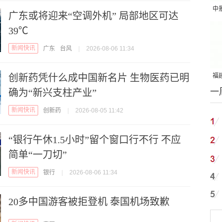
中
广东或将迎来“空调外机” 局部地区可达
吨
39℃
新闻快讯
广东
台风
|
2026-08-06 11:34
创新药凭什么成中国新名片 生物医药已明
福建
一
确为“新兴支柱产业”
国
新闻快讯
创新药
|
2026-08-05 11:42
“银行午休1.5小时”留个窗口行不行 不应
简单“一刀切”
新闻快讯
银行
|
2026-08-06 11:34
20多中国游客被拒登机 泰国机场致歉