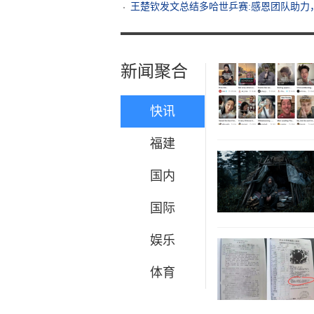
王楚钦发文总结多哈世乒赛:感恩团队助力
新闻聚合
快讯
福建
国内
国际
娱乐
体育