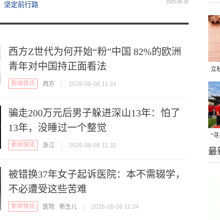
2025-05-26
，坚定前行路
西方Z世代为何开始“粉”中国 82%的欧洲
青年对中国持正面看法
立
新闻快讯
西方
|
2026-08-06 11:34
晒
味
骗走200万元后男子躲进深山13年：怕了
13年，没睡过一个整觉
“
新闻快讯
浙江
|
2026-08-06 11:32
最
题
被错换37年女子起诉医院：本不需辍学，
不必遭受这些苦难
新闻快讯
医院
新生儿
|
2026-08-06 11:34