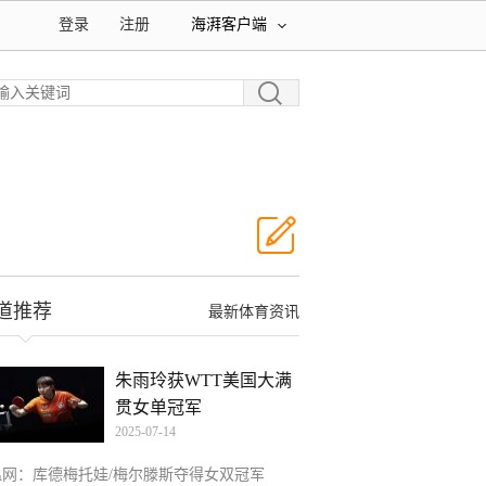
登录
注册
海湃客户端
道推荐
最新体育资讯
朱雨玲获WTT美国大满
贯女单冠军
2025-07-14
温网：库德梅托娃/梅尔滕斯夺得女双冠军