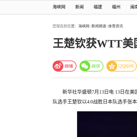
海峡网
新闻
福建
福州
闽
您现在的位置：
海峡网
>
新闻频道
>
体育资讯
王楚钦获WTT美
新华社华盛顿7月13日电 13日
队选手王楚钦以4:0战胜日本队选手张