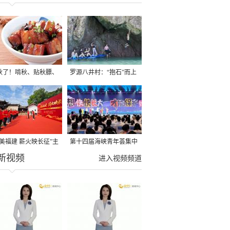
秋了！啃秋、贴秋膘、
罗源八井村：“抱石”而上
秋，福建人这样过才够
→
寻美福建 薪火映长征”主
第十四届海峡青年荟集中
新视频
活动在龙岩长汀启动
阶段活动在福州举行
进入视频频道