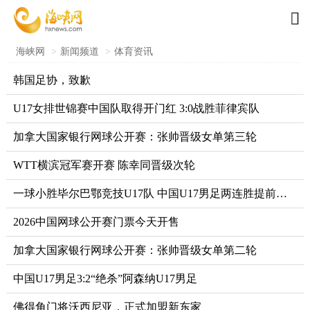

海峡网
>
新闻频道
>
体育资讯
韩国足协，致歉
U17女排世锦赛中国队取得开门红 3:0战胜菲律宾队
加拿大国家银行网球公开赛：张帅晋级女单第三轮
WTT横滨冠军赛开赛 陈幸同晋级次轮
一球小胜毕尔巴鄂竞技U17队 中国U17男足两连胜提前出线
2026中国网球公开赛门票今天开售
加拿大国家银行网球公开赛：张帅晋级女单第二轮
中国U17男足3:2“绝杀”阿森纳U17男足
佛得角门将沃西尼亚，正式加盟新东家