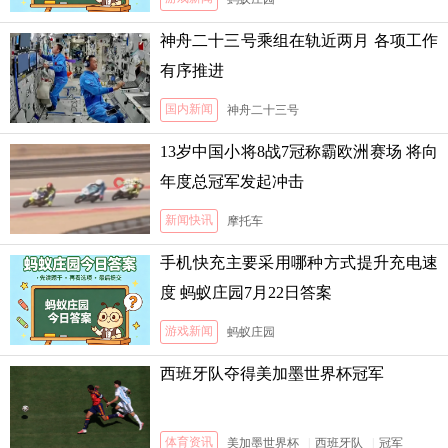
神舟二十三号乘组在轨近两月 各项工作
有序推进
国内新闻
神舟二十三号
13岁中国小将8战7冠称霸欧洲赛场 将向
年度总冠军发起冲击
新闻快讯
摩托车
手机快充主要采用哪种方式提升充电速
度 蚂蚁庄园7月22日答案
游戏新闻
蚂蚁庄园
西班牙队夺得美加墨世界杯冠军
体育资讯
美加墨世界杯
|
西班牙队
|
冠军