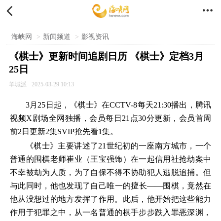


海峡网
>
新闻频道
>
影视资讯
《棋士》更新时间追剧日历 《棋士》定档3月
25日
羊城派
2025-03-29 10:13
3月25日起，《棋士》在CCTV-8每天21:30播出，腾讯
视频X剧场全网独播，会员每日21点30分更新，会员首周
前2日更新2集SVIP抢先看1集。
《棋士》主要讲述了21世纪初的一座南方城市，一个
普通的围棋老师崔业（王宝强饰）在一起信用社抢劫案中
不幸被劫为人质，为了自保不得不协助犯人逃脱追捕。但
与此同时，他也发现了自己唯一的擅长——围棋，竟然在
他从没想过的地方发挥了作用。此后，他开始把这些能力
作用于犯罪之中，从一名普通的棋手步步跌入罪恶深渊，