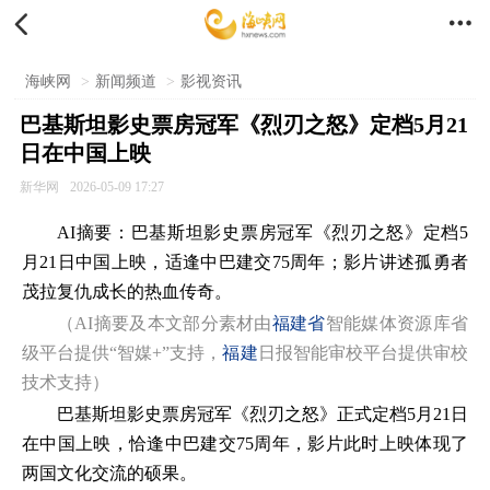


海峡网
>
新闻频道
>
影视资讯
巴基斯坦影史票房冠军《烈刃之怒》定档5月21
日在中国上映
新华网
2026-05-09 17:27
AI摘要：巴基斯坦影史票房冠军《烈刃之怒》定档5
月21日中国上映，适逢中巴建交75周年；影片讲述孤勇者
茂拉复仇成长的热血传奇。
（AI摘要及本文部分素材由
福建省
智能媒体资源库省
级平台提供“智媒+”支持，
福建
日报智能审校平台提供审校
技术支持）
巴基斯坦影史票房冠军《烈刃之怒》正式定档5月21日
在中国上映，恰逢中巴建交75周年，影片此时上映体现了
两国文化交流的硕果。