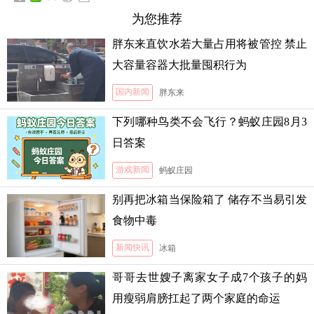
为您推荐
胖东来直饮水若大量占用将被管控 禁止
大容量容器大批量囤积行为
国内新闻
胖东来
下列哪种鸟类不会飞行？蚂蚁庄园8月3
日答案
游戏新闻
蚂蚁庄园
别再把冰箱当保险箱了 储存不当易引发
食物中毒
新闻快讯
冰箱
哥哥去世嫂子离家女子成7个孩子的妈
用瘦弱肩膀扛起了两个家庭的命运