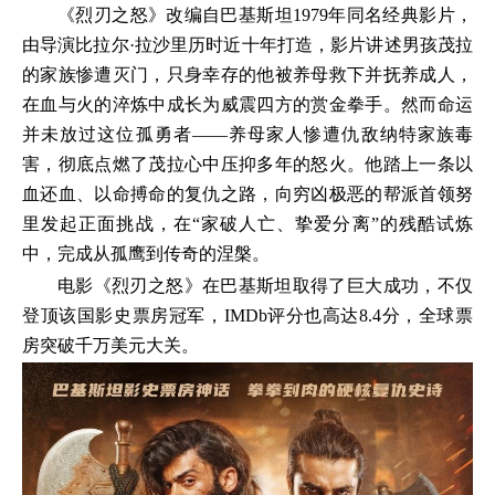
《烈刃之怒》改编自巴基斯坦1979年同名经典影片，
由导演比拉尔·拉沙里历时近十年打造，影片讲述男孩茂拉
的家族惨遭灭门，只身幸存的他被养母救下并抚养成人，
在血与火的淬炼中成长为威震四方的赏金拳手。然而命运
并未放过这位孤勇者——养母家人惨遭仇敌纳特家族毒
害，彻底点燃了茂拉心中压抑多年的怒火。他踏上一条以
血还血、以命搏命的复仇之路，向穷凶极恶的帮派首领努
里发起正面挑战，在“家破人亡、挚爱分离”的残酷试炼
中，完成从孤鹰到传奇的涅槃。
电影《烈刃之怒》在巴基斯坦取得了巨大成功，不仅
登顶该国影史票房冠军，IMDb评分也高达8.4分，全球票
房突破千万美元大关。