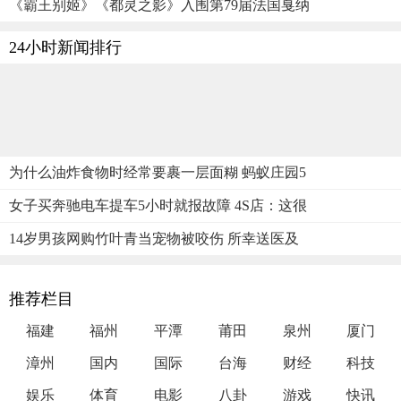
《霸王别姬》《都灵之影》入围第79届法国戛纳
24小时新闻排行
为什么油炸食物时经常要裹一层面糊 蚂蚁庄园5
女子买奔驰电车提车5小时就报故障 4S店：这很
14岁男孩网购竹叶青当宠物被咬伤 所幸送医及
推荐栏目
福建
福州
平潭
莆田
泉州
厦门
漳州
国内
国际
台海
财经
科技
娱乐
体育
电影
八卦
游戏
快讯