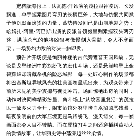
定档版海报上，法瓦德·汗饰演的茂拉眼神凌厉、长发
飘逸，单手握紧圆月弯刃的长柄巨斧，大地与仇恨共同赋
予他沉默而滚烫的力量，蓄势待发间已是山崩地裂之势；
哈姆扎·阿里·阿巴斯出演的反派首领努里则紧握双头两刃
斧，满脸杀气的他将凶狠与傲慢刻入骨髓，令人不寒而
栗，一场势均力敌的对决一触即发。
预告片开场便是绚丽神秘的古代旁遮普王国风貌，无
论是戈壁绿洲中彩旗纷飞的宏伟斗场，还是悬崖峭壁上金
碧辉煌却暗藏杀机的险恶城邦，每一处匠心制作的场景都
将巴基斯坦异域风光的壮美画卷呈现出来，为观众带来了
前所未见的美学震撼与视觉冲击。场面惊艳出奇的同时，
动作对决同样精彩纷呈。角斗场上“从坟墓里复活”的茂拉
以一敌多火力全开，闹市酒馆外努里嗜血杀招凶恶残暴，
暗夜黎明前的大军压境更是马蹄纷飞、漫天箭火，每一帧
画面都令人目不转睛。而在硬核打斗之间还穿插纠葛动人
的爱情故事，让华丽史诗中荡漾起丝丝柔情。