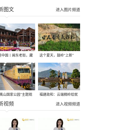
新图文
进入图片频道
进中国丨闽东老街，藏
这个夏天，鼓岭“上新”
百年肌理
了，避暑走起！
武夷山国家公园”主题观
福建政和：云端稠岭绘就
新视频
列车正式启程
山居文旅新图景
进入视频频道