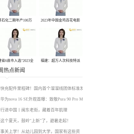
景石化二期年产100万
2023年中国金鸡百花电影
丙烷脱氢项目建成中交
节有福电影巡展31日启动
省6县市入选“2023全
福建：超万人次科技特派
周热点新闻
县域发展潜力百强县”
员一线开展服务
快充配件里程碑！国内首个溜溜线团体标准发
华为nova 16 SE外观首曝：致敬Pura 90 Pro Max
布
行进中国丨闽东老街，藏着百年肌理
这个夏天，鼓岭“上新”了，避暑走起！
事关上学！从幼儿园到大学，国家有这些资