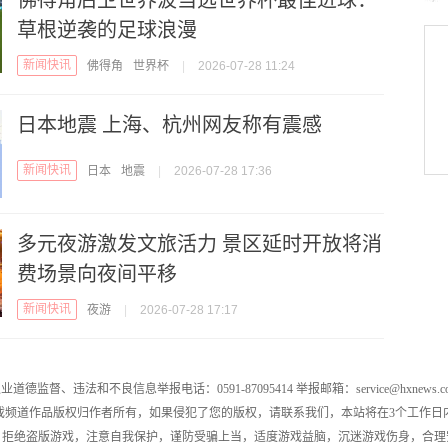
草根逆袭的足球浪漫
新闻快讯
佛得角
世界杯
|
2026-07-28 11:24
日本地震 上海、杭州网友称有震感
新闻快讯
日本
地震
|
2026-07-28 17:36
多元夜游激发文旅活力 景区延时开放将消
费场景向夜间平移
新闻快讯
夜游
|
2026-07-28 17:17
业道德监督、违法和不良信息举报电话：0591-87095414 举报邮箱：service@hxnews.c
戏频道作品版权归作者所有，如果侵犯了您的版权，请联系我们，本站将在3个工作日
，拒绝盗版游戏，注意自我保护，谨防受骗上当，适度游戏益脑，沉迷游戏伤身，合理