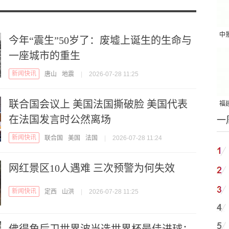
中
今年“震生”50岁了：废墟上诞生的生命与
吨
一座城市的重生
新闻快讯
唐山
地震
|
2026-07-28 11:25
联合国会议上 美国法国撕破脸 美国代表
福建
在法国发言时公然离场
一
国
新闻快讯
联合国
美国
法国
|
2026-07-28 11:24
网红景区10人遇难 三次预警为何失效
新闻快讯
定西
山洪
|
2026-07-28 11:25
佛得角后卫世界波当选世界杯最佳进球：