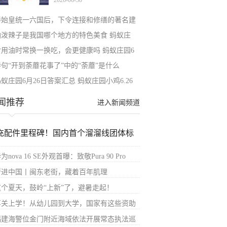
2026-06-30
方
秦始皇统一六国后，下令连接和修缮的著名建
油泼辣子是我国哪个地方的特色美食 蚂蚁庄
食用油时常换一换吃，会更健康吗 蚂蚁庄园6
诗句“开到荼蘼花事了”中的“荼蘼”是什么
蚁庄园6月26日答案汇总 蚂蚁庄园小鸡6.26
闻推荐
进入新闻频道
充配件里程碑！国内首个溜溜线团体标
为nova 16 SE外观首曝：致敬Pura 90 Pro
行进中国丨闽东老街，藏着百年肌理
这个夏天，鼓岭“上新”了，避暑走起！
事关上学！从幼儿园到大学，国家有这些资助
福建海警位金门附近海域依法开展常态执法巡