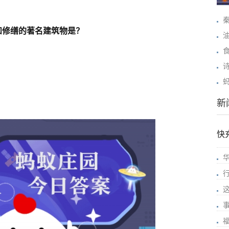
和修缮的著名建筑物是？
蚂
新
快
华