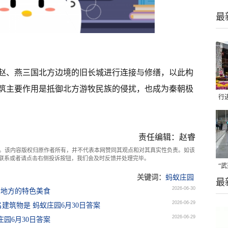
最
赵、燕三国北方边境的旧长城进行连接与修缮，以此构
筑主要作用是抵御北方游牧民族的侵扰，也成为秦朝极
行
着
责任编辑：赵睿
。该内容版权归原作者所有，并不代表本网赞同其观点和对其真实性负责。如该
com联系或者请点击右侧投诉按钮，我们会及时反馈并处理完毕。
“
关键词：
蚂蚁庄园
最
光
2026-06-30
个地方的特色美食
2026-06-29
建筑物是 蚂蚁庄园6月30日答案
2026-06-29
园6月30日答案