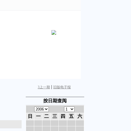
|
3
上一期
旧版电子报
按日期查阅
日
一
二
三
四
五
六