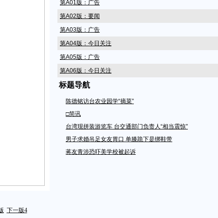
第A01版：广告
第A02版：要闻
第A03版：广告
第A04版：今日关注
第A05版：广告
第A06版：今日关注
标题导航
第A07版：广告
第A08版：今日关注
陈德铭访台农业园学“摘菜”
第A09版：闽闻
□简讯
第A10版：闽闻
台湾现拼装游览车 台交通部门负责人“相当震惊”
第A11版：影像/故事
男子求婚吊足女友胃口 单膝跪下是绑鞋带
蒋友青涉恐吓美学校被起诉
第A12版：今日时评
第A14版：广告
第A15版：天下/焦点
第A16版：天下/国内
第A17版：天下/国内
版
下一版
4