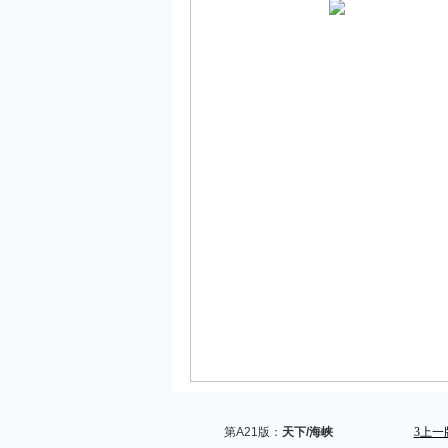
第A21版：
天下/海峡
3
上一