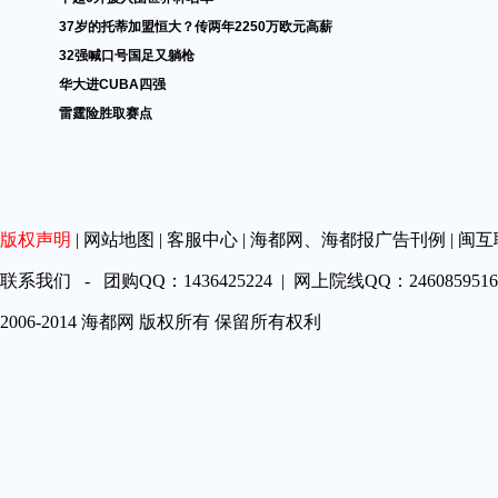
37岁的托蒂加盟恒大？传两年2250万欧元高薪
32强喊口号国足又躺枪
华大进CUBA四强
雷霆险胜取赛点
版权声明
|
网站地图
|
客服中心
|
海都网、海都报广告刊例
|
闽互
联系我们 - 团购QQ：1436425224 | 网上院线QQ：2460859516 
2006-2014 海都网 版权所有 保留所有权利