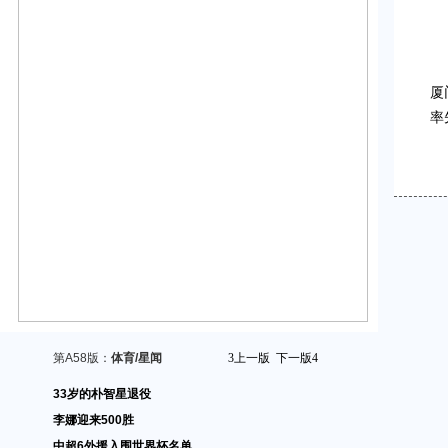
厦
率
第A58版：
体育/星闻
3
上一版
下一版
4
33岁的朴智星退役
李娜迎来500胜
中超6外援入围世界杯名单