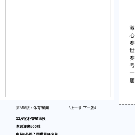
激
心
赛
世
赛
号
一
届
第A58版：
体育/星闻
3
上一版
下一版
4
33岁的朴智星退役
李娜迎来500胜
中超6外援入围世界杯名单