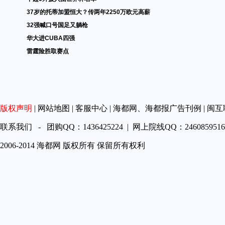
37岁的托蒂加盟恒大？传两年2250万欧元高薪
32强喊口号国足又躺枪
华大进CUBA四强
雷霆险胜取赛点
版权声明
|
网站地图
|
客服中心
|
海都网、海都报广告刊例
|
闽互
联系我们 - 团购QQ：1436425224 | 网上院线QQ：2460859516 
2006-2014 海都网 版权所有 保留所有权利