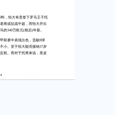
爆料，恒大有意签下罗马王子托
岁老将或征战中超，而恒大开出
的340万欧元(税后)年薪。
甲联赛中表现出色，贡献8球
不小。至于恒大能否接纳37岁
定权。而对于托蒂来说，里皮
篇
4