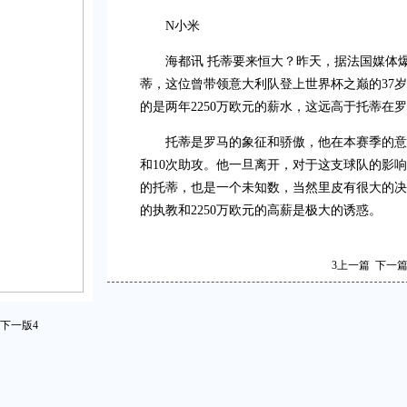
N小米
海都讯 托蒂要来恒大？昨天，据法国媒体
蒂，这位曾带领意大利队登上世界杯之巅的37
的是两年2250万欧元的薪水，这远高于托蒂在罗马
托蒂是罗马的象征和骄傲，他在本赛季的意
和10次助攻。他一旦离开，对于这支球队的影响
的托蒂，也是一个未知数，当然里皮有很大的决
的执教和2250万欧元的高薪是极大的诱惑。
3
上一篇
下一
下一版
4