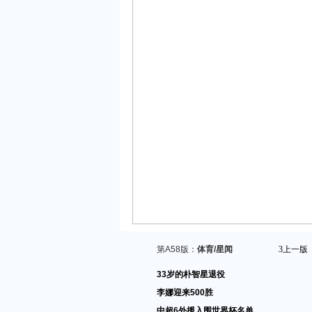
第A58版：
体育/星闻
3
上一版
33岁的朴智星退役
李娜迎来500胜
中超6外援入围世界杯名单