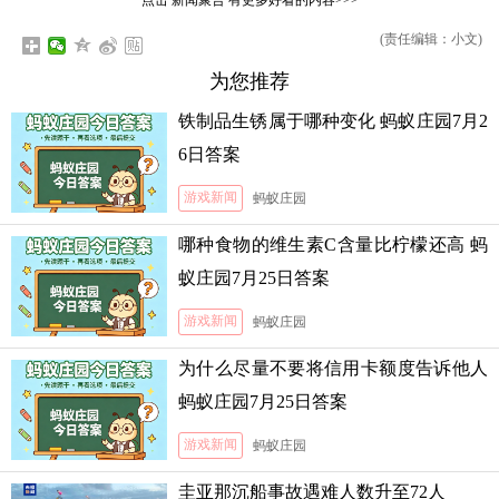
点击
新闻聚合
有更多好看的内容>>>
(责任编辑：小文)
为您推荐
铁制品生锈属于哪种变化 蚂蚁庄园7月2
6日答案
游戏新闻
蚂蚁庄园
哪种食物的维生素C含量比柠檬还高 蚂
蚁庄园7月25日答案
游戏新闻
蚂蚁庄园
为什么尽量不要将信用卡额度告诉他人
蚂蚁庄园7月25日答案
游戏新闻
蚂蚁庄园
圭亚那沉船事故遇难人数升至72人