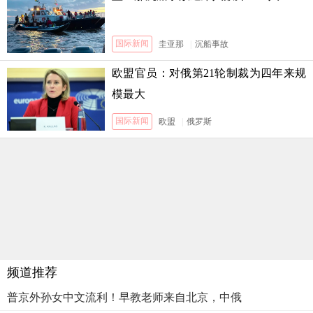
国际新闻
圭亚那
|
沉船事故
欧盟官员：对俄第21轮制裁为四年来规
模最大
国际新闻
欧盟
|
俄罗斯
频道推荐
普京外孙女中文流利！早教老师来自北京，中俄