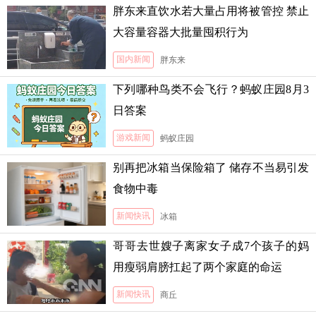
胖东来直饮水若大量占用将被管控 禁止
大容量容器大批量囤积行为
国内新闻
胖东来
下列哪种鸟类不会飞行？蚂蚁庄园8月3
日答案
游戏新闻
蚂蚁庄园
别再把冰箱当保险箱了 储存不当易引发
食物中毒
新闻快讯
冰箱
哥哥去世嫂子离家女子成7个孩子的妈
用瘦弱肩膀扛起了两个家庭的命运
新闻快讯
商丘