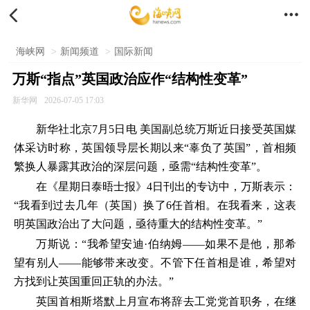


海峡网
>
新闻频道
>
国际新闻
万斯“指点”英国政治应作“结构性变革”
新华网
2026-07-05 17:03
新华社北京7月5日电 美国副总统万斯近日接受英国媒
体采访时称，英国领导层长期以来“辜负了英国”，首相频
繁换人暴露其政治的深层问题，亟需“结构性变革”。
在《星期日泰晤士报》4日刊出的专访中，万斯表示：
“我看到过去几年（英国）换了6任首相。在我看来，这表
明英国政治出了大问题，亟待重大的结构性变革。”
万斯说：“我希望安迪·伯纳姆——如果不是他，那希
望有别人——能够带来改变。不管下任首相是谁，希望对
方找到让英国重回正轨的办法。”
英国首相斯塔默上月宣布将辞去工党党首职务，在继