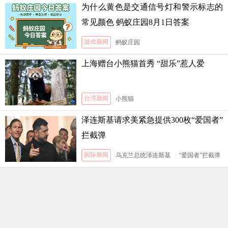
为什么黄色是交通信号灯和警示标志的
常见颜色 蚂蚁庄园8月1日答案
游戏新闻
蚂蚁庄园
上海赠台小熊猫首秀 “甜乐”惹人爱
台湾新闻
小熊猫
泽连斯基请求美紧急提供300枚“爱国者”
拦截弹
国际新闻
乌克兰总统泽连斯基
|
“爱国者”拦截弹