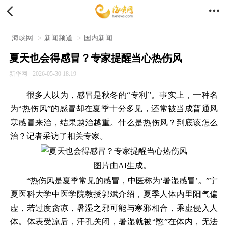


海峡网
>
新闻频道
>
国内新闻
夏天也会得感冒？专家提醒当心热伤风
新华网
2026-05-30 18:19
很多人以为，感冒是秋冬的“专利”。事实上，一种名
为“热伤风”的感冒却在夏季十分多见，还常被当成普通风
寒感冒来治，结果越治越重。什么是热伤风？到底该怎么
治？记者采访了相关专家。
图片由AI生成。
“热伤风是夏季常见的感冒，中医称为‘暑湿感冒’。”宁
夏医科大学中医学院教授郭斌介绍，夏季人体内里阳气偏
虚，若过度贪凉，暑湿之邪可能与寒邪相合，乘虚侵入人
体。体表受凉后，汗孔关闭，暑湿就被“憋”在体内，无法