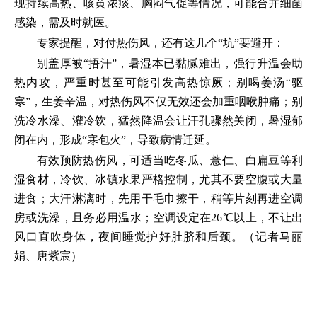
现持续高热、咳黄浓痰、胸闷气促等情况，可能合并细菌
感染，需及时就医。
专家提醒，对付热伤风，还有这几个“坑”要避开：
别盖厚被“捂汗”，暑湿本已黏腻难出，强行升温会助
热内攻，严重时甚至可能引发高热惊厥；别喝姜汤“驱
寒”，生姜辛温，对热伤风不仅无效还会加重咽喉肿痛；别
洗冷水澡、灌冷饮，猛然降温会让汗孔骤然关闭，暑湿郁
闭在内，形成“寒包火”，导致病情迁延。
有效预防热伤风，可适当吃冬瓜、薏仁、白扁豆等利
湿食材，冷饮、冰镇水果严格控制，尤其不要空腹或大量
进食；大汗淋漓时，先用干毛巾擦干，稍等片刻再进空调
房或洗澡，且务必用温水；空调设定在26℃以上，不让出
风口直吹身体，夜间睡觉护好肚脐和后颈。（记者马丽
娟、唐紫宸）