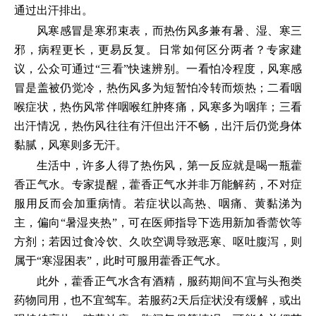
通过出汗排出。
风寒感冒是寒邪束表，而热伤风多兼有暑、湿、寒三
邪，病程更长，更易反复。日常如何区分两者？专家建
议，公众可通过“三看”快速辨别。一看怕冷程度，风寒感
冒是盖被仍觉冷，热伤风多为短暂怕冷转而烦热；二看咽
喉症状，热伤风常伴咽喉红肿疼痛，风寒多为咽痒；三看
出汗情况，热伤风往往有汗但出汗不畅，出汗后仍觉身体
黏腻，风寒则多无汗。
生活中，许多人得了热伤风，第一反应就是喝一瓶藿
香正气水。专家提醒，藿香正气水并非万能解药，不对症
服用反而会加重病情。若症状以高热、咽痛、黄黏涕为
主，偏向“暑湿夹热”，可在医师指导下选用新加香薷饮等
方剂；若因过食冷饮、久吹空调导致恶寒、呕吐腹泻，则
属于“寒湿困表”，此时可服用藿香正气水。
此外，藿香正气水含有酒精，服药期间不宜与头孢类
药物同用，也不宜驾车。若服药2天后症状没有缓解，或出