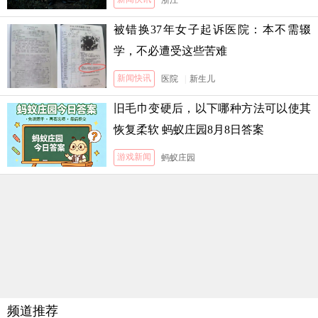
浙江
被错换37年女子起诉医院：本不需辍
学，不必遭受这些苦难
新闻快讯
医院
|
新生儿
旧毛巾变硬后，以下哪种方法可以使其
恢复柔软 蚂蚁庄园8月8日答案
游戏新闻
蚂蚁庄园
频道推荐