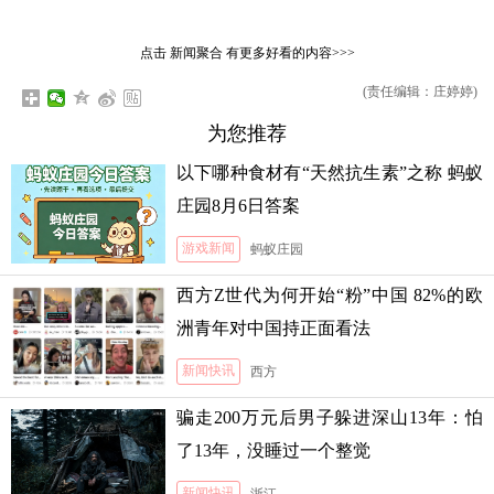
点击
新闻聚合
有更多好看的内容>>>
(责任编辑：庄婷婷)
为您推荐
以下哪种食材有“天然抗生素”之称 蚂蚁
庄园8月6日答案
游戏新闻
蚂蚁庄园
西方Z世代为何开始“粉”中国 82%的欧
洲青年对中国持正面看法
新闻快讯
西方
骗走200万元后男子躲进深山13年：怕
了13年，没睡过一个整觉
新闻快讯