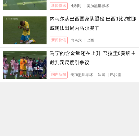
新闻快讯
比利时
|
美加墨世界杯
内马尔从巴西国家队退役 巴西1比2被挪
威淘汰出局内马尔哭了
新闻快讯
内马尔
|
巴西
马宁的含金量还在上升 巴拉圭0黄牌主
裁判罚尺度引争议
国内新闻
美加墨世界杯
|
法国
|
巴拉圭