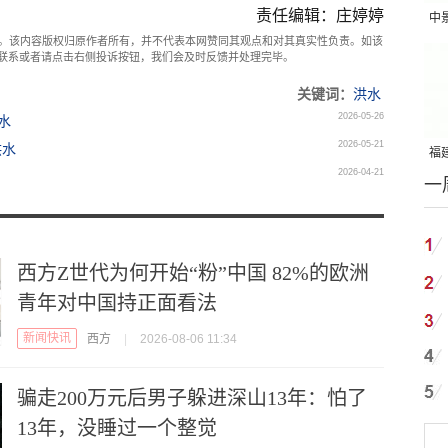
责任编辑：庄婷婷
中
。该内容版权归原作者所有，并不代表本网赞同其观点和对其真实性负责。如该
吨
com联系或者请点击右侧投诉按钮，我们会及时反馈并处理完毕。
关键词：
洪水
2026-05-26
水
2026-05-21
洪水
福建
2026-04-21
一
国
西方Z世代为何开始“粉”中国 82%的欧洲
青年对中国持正面看法
新闻快讯
西方
|
2026-08-06 11:34
骗走200万元后男子躲进深山13年：怕了
13年，没睡过一个整觉