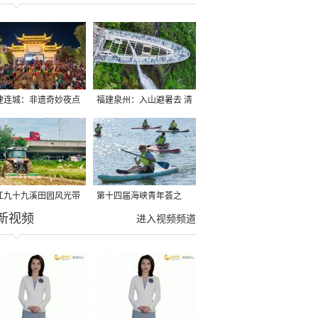
建连城：非遗奇妙夜点
福建泉州：入山避暑去 清
夏夜
凉好惬意
江九十九溪田园风光带
第十四届海峡青年荟之
新视频
亩早稻迎来成熟收割季
2026榕台青年大学生水上
进入视频频道
运动交流营