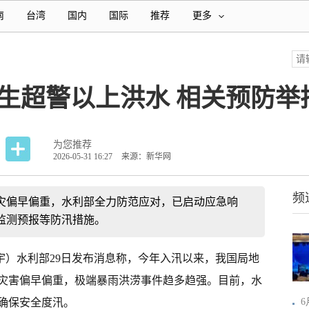
南
台湾
国内
国际
推荐
更多
生超警以上洪水 相关预防举
为您推荐
2026-05-31 16:27
来源：新华网
频
灾偏早偏重，水利部全力防范应对，已启动应急响
监测预报等防汛措施。
俊宇）水利部29日发布消息称，今年入汛以来，我国局地
灾害偏早偏重，极端暴雨洪涝事件趋多趋强。目前，水
确保安全度汛。