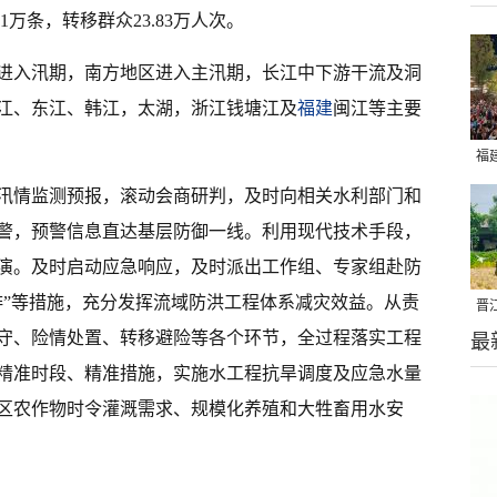
1万条，转移群众23.83万人次。
面进入汛期，南方地区进入主汛期，长江中下游干流及洞
江、东江、韩江，太湖，浙江钱塘江及
福建
闽江等主要
福
亮
汛情监测预报，滚动会商研判，及时向相关水利部门和
警，预警信息直达基层防御一线。利用现代技术手段，
演。及时启动应急响应，及时派出工作组、专家组赴防
排”等措施，充分发挥流域防洪工程体系减灾效益。从责
晋
守、险情处置、转移避险等各个环节，全过程落实工程
最
千
精准时段、精准措施，实施水工程抗旱调度及应急水量
区农作物时令灌溉需求、规模化养殖和大牲畜用水安