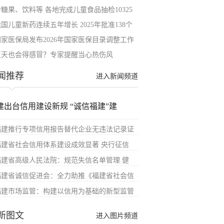
涉糖果、饮料等 各地完成儿童食品抽检10325
国儿童新药连续五年增长 2025年批准138个
国家医保局发布2026年国家医保目录调整工作
夏天也会得感冒？专家提醒当心热伤风
闻推荐
进入新闻频道
建出台信用建设新规 “诚信福建”建
福建推行专项信用报告替代企业无违法记录证
福建省社会信用体系建设成效显著 央行征信
福建省高级人民法院：规范失信名单管理 健
福建省诚信促进会：全力助推《福建省社会信
福建市场监管：构建以信用为基础的新型监管
新图文
进入图片频道