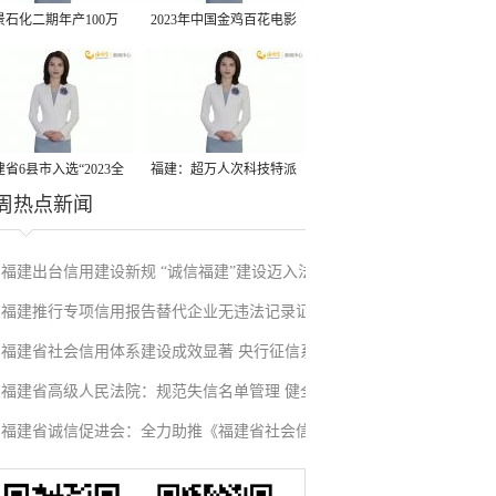
景石化二期年产100万
2023年中国金鸡百花电影
丙烷脱氢项目建成中交
节有福电影巡展31日启动
省6县市入选“2023全
福建：超万人次科技特派
周热点新闻
县域发展潜力百强县”
员一线开展服务
福建出台信用建设新规 “诚信福建”建设迈入法
福建推行专项信用报告替代企业无违法记录证
治化新阶段
福建省社会信用体系建设成效显著 央行征信系
明改革成效显著
福建省高级人民法院：规范失信名单管理 健全
统赋能实体经济
福建省诚信促进会：全力助推《福建省社会信
信用修复机制
用条例》落地见效