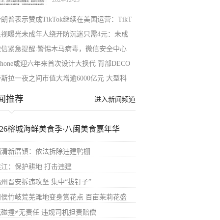
2024-12-23
和
朗普表示赞成TikTok继续在美国运营：TikT
央视曝光未成年人绕开防沉迷只需4元：未成
微信紧急提醒:警惕木马病毒，微信安全中心
Phone或迎六年来首次设计大换代 背部DECO
特斯拉一夜之间市值大增逾6000亿元 大型科
闻推荐
进入新闻频道
2026榕城海鲜美食季·八闽美食嘉年华
福清新厝镇：依法拆除违建鸭棚
连江：保护耕地 打击违建
福州晋安拆违攻坚 集中“拔钉子”
闽侯竹岐荒芜滩地变身赏花点 百亩茉莉花盛
无碰撞≠无责任 违规司机担责赔偿