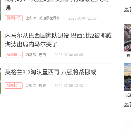
误
最
新闻快讯
比利时
美加墨世界杯
|
2026-07-07 11:37
内马尔从巴西国家队退役 巴西1比2被挪威
淘汰出局内马尔哭了
新闻快讯
内马尔
巴西
|
2026-07-06 09:45
“
焦
英格兰3-2淘汰墨西哥 八强将战挪威
新闻快讯
英格兰
挪威
|
2026-07-06 12:43
试
最
上