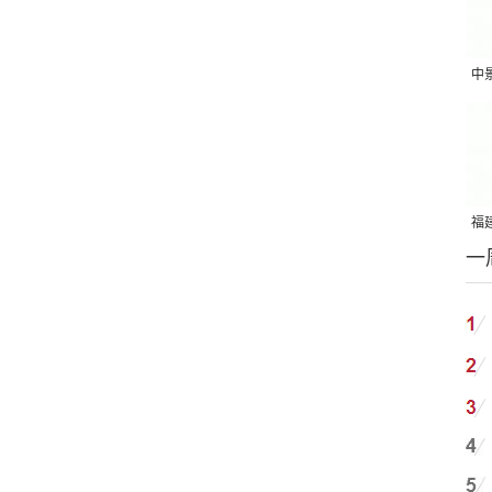
中
吨
福建
一
国