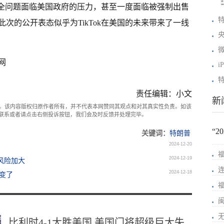
家安全问题面临美国政府的压力，甚至一度面临被强制出售
特
次的公开表态似乎为TikTok在美国的未来带来了一线
网
i
责任编辑：小文
新
。该内容版权归原作者所有，并不代表本网赞同其观点和对其真实性负责。如该
com联系或者请点击右侧投诉按钮，我们会及时反馈并处理完毕。
“
关键词：
特朗普
2024-12-20
2024-12-19
风险加大
2024-12-18
变了
比利时4-1大胜美国 美国门将超级巨大失