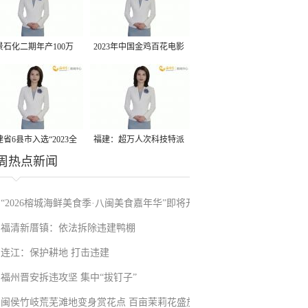
景石化二期年产100万
2023年中国金鸡百花电影
丙烷脱氢项目建成中交
节有福电影巡展31日启动
省6县市入选“2023全
福建：超万人次科技特派
周热点新闻
县域发展潜力百强县”
员一线开展服务
“2026榕城海鲜美食季·八闽美食嘉年华”即将开
福清新厝镇：依法拆除违建鸭棚
启
连江：保护耕地 打击违建
福州晋安拆违攻坚 集中“拔钉子”
闽侯竹岐荒芜滩地变身赏花点 百亩茉莉花盛放