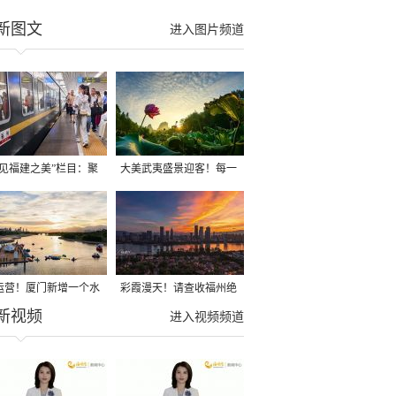
新图文
进入图片频道
遇见福建之美”栏目：聚
大美武夷盛景迎客！每一
福建一周大事记
种打开方式都值得你亲身
来试
运营！厦门新增一个水
彩霞漫天！请查收福州绝
新视频
运动综合体！
美天空
进入视频频道