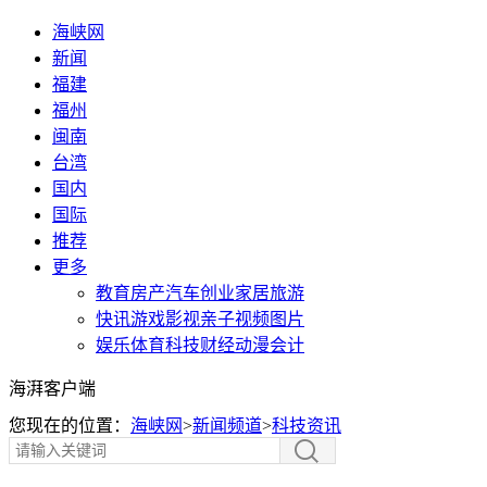
海峡网
新闻
福建
福州
闽南
台湾
国内
国际
推荐
更多
教育
房产
汽车
创业
家居
旅游
快讯
游戏
影视
亲子
视频
图片
娱乐
体育
科技
财经
动漫
会计
海湃客户端
您现在的位置：
海峡网
>
新闻频道
>
科技资讯