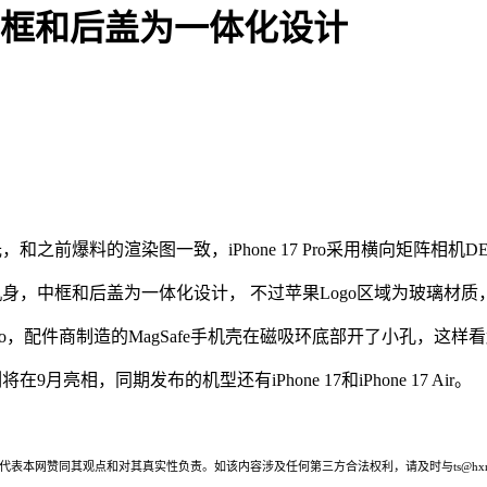
身 中框和后盖为一体化设计
被曝光，和之前爆料的渲染图一致，iPhone 17 Pro采用横向矩阵
铝合金机身，中框和后盖为一体化设计， 不过苹果Logo区域为玻璃材
这个Logo，配件商制造的MagSafe手机壳在磁吸环底部开了小孔，这
9月亮相，同期发布的机型还有iPhone 17和iPhone 17 Air。
本网赞同其观点和对其真实性负责。如该内容涉及任何第三方合法权利，请及时与ts@hxne