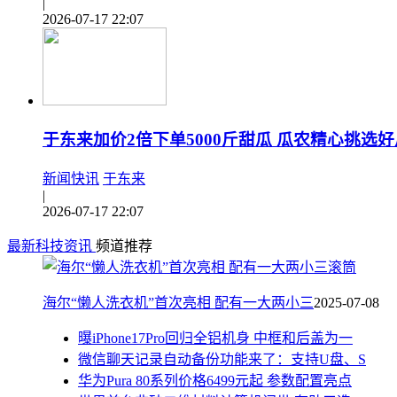
|
2026-07-17 22:07
于东来加价2倍下单5000斤甜瓜 瓜农精心挑选好
新闻快讯
于东来
|
2026-07-17 22:07
最新科技资讯
频道推荐
海尔“懒人洗衣机”首次亮相 配有一大两小三
2025-07-08
曝iPhone17Pro回归全铝机身 中框和后盖为一
微信聊天记录自动备份功能来了：支持U盘、S
华为Pura 80系列价格6499元起 参数配置亮点