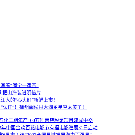
写着“闽宁一家亲”
潭 把山海装进明信片
江人的“心头好”新鲜上市！
“认证”！福州闽侯县大湖乡星空太美了！
石化二期年产100万吨丙烷脱氢项目建成中交
023年中国金鸡百花电影节有福电影巡展31日启动
省6县市入选“2023全国县域发展潜力百强县”