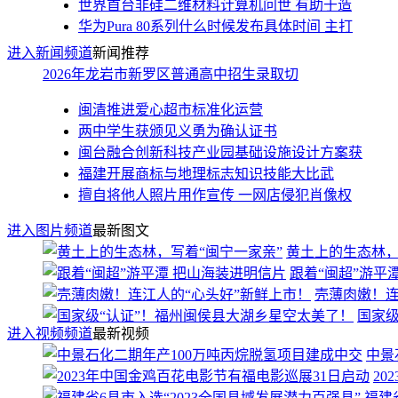
世界首台非硅二维材料计算机问世 有助于造
华为Pura 80系列什么时候发布具体时间 主打
进入新闻频道
新闻推荐
2026年龙岩市新罗区普通高中招生录取切
闽清推进爱心超市标准化运营
两中学生获颁见义勇为确认证书
闽台融合创新科技产业园基础设施设计方案获
福建开展商标与地理标志知识技能大比武
擅自将他人照片用作宣传 一网店侵犯肖像权
进入图片频道
最新图文
黄土上的生态林，
跟着“闽超”游平
壳薄肉嫩！连
国家级
进入视频频道
最新视频
中景
2
福建