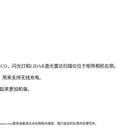
相机DECO，闪光灯和LIDAR激光雷达扫描仪位于矩阵相机右侧。
质，用来支持无线充电。
样看起来更加和谐。
ws.com联系或者请点击右侧投诉按钮，我们会及时反馈并处理完毕。