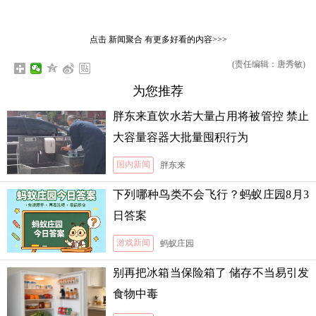
点击
新闻聚合
有更多好看的内容>>>
(责任编辑：唐秀敏)
为您推荐
胖东来直饮水若大量占用将被管控 禁止
大容量容器大批量囤积行为
国内新闻
胖东来
下列哪种鸟类不会飞行？蚂蚁庄园8月3
日答案
游戏新闻
蚂蚁庄园
别再把冰箱当保险箱了 储存不当易引发
食物中毒