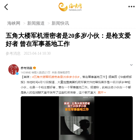


海峡网
>
新闻频道
>
新闻快讯
五角大楼军机泄密者是20多岁小伙：是枪支爱
好者 曾在军事基地工作
参考消息
2023-04-14 10:30