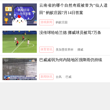
云南省的哪个自然奇观被誉为“仙人遗
田” 蚂蚁庄园7月14日答案
游戏新闻
蚂蚁庄园
没传球给哈兰德 挪威球员被骂7万条
体育资讯
美加墨世界杯
|
挪威
巴威减弱为何内陆地区强降雨仍持续
新闻快讯
台风
|
巴威