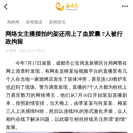


海峡网
>
新闻频道
>
新闻快讯
网络女主播摆拍约架还用上了血胶囊 7人被行
政拘留
央视网
2024-10-11 09:23
今年7月17日凌晨，成都市公安局龙泉驿区分局网警在
网上巡查时发现，有网友反映某短视频平台的直播里有几
个人在当地一家烧烤店发生了肢体冲突，甚至连120救护车
也赶到了现场。警方调查发现，直播的7个人大都为粉丝上
万甚至数万的网络博主，他们从7月16日开始策划直播剧
本，按照剧情安排，当天晚上，由李某某与何某某、梅某
三人上演感情纠纷，然后以连线PK的形式激化矛盾，众人
相约在线下解决问题，以此吸引粉丝持续关注所谓“剧情”
发展。