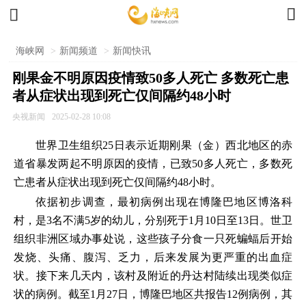


海峡网
>
新闻频道
>
新闻快讯
刚果金不明原因疫情致50多人死亡 多数死亡患
者从症状出现到死亡仅间隔约48小时
央视新闻
2025-02-28 10:08
世界卫生组织25日表示近期刚果（金）西北地区的赤
道省暴发两起不明原因的疫情，已致50多人死亡，多数死
亡患者从症状出现到死亡仅间隔约48小时。
依据初步调查，最初病例出现在博隆巴地区博洛科
村，是3名不满5岁的幼儿，分别死于1月10日至13日。世卫
组织非洲区域办事处说，这些孩子分食一只死蝙蝠后开始
发烧、头痛、腹泻、乏力，后来发展为更严重的出血症
状。接下来几天内，该村及附近的丹达村陆续出现类似症
状的病例。截至1月27日，博隆巴地区共报告12例病例，其