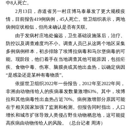
中8人死亡。
2月13日，赤道省另一村庄博马泰暴发了更大规模疫
情，目前报告419例病例，45人死亡。世卫组织表示，两地
病例症状相似，但尚未确认是否有关联。
由于发病村庄地处偏远，卫生基础设施落后，治疗、
防控以及调查难度均不小。调查人员已从这两个地区采集
多例病例样本，初步排除了埃博拉病毒和马尔堡病毒的可
能。现阶段，他们着手在当地调查其他可能原因，包括疟
疾、食物中毒、伤寒、脑膜炎或其他出血热，以确定病因
“是感染还是某种有毒物质”。
依据世卫组织2022年一份报告，2012年至2022年间，
非洲由动物传给人的疾病暴发数量激增63%。其中，埃博
拉和其他病毒性出血热占近70%。病例激增部分原因可能
在于相关国家加强了监测和检测。但报告同时指出，人口
增长和城市扩张导致人类侵占野生动物栖息地，这可能提
高疾病由动物传给人的风险。（总台记者 周涛）