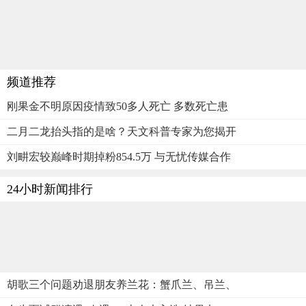
频道推荐
刚果金不明原因疫情致50多人死亡 多数死亡患
二月二龙抬头指的是啥？天文科普专家为您揭开
刘畊宏较巅峰时期掉粉854.5万 与无忧传媒合作
24小时新闻排行
胡歌三个问题劝退朋友养兰花：蟹爪兰、吊兰、